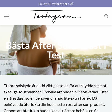
Skip
Sök att bli testpilot här > 🎁
to
content
Bästa After Sun » Bäst i
Test
Ett bra solskydd är alltid viktigt i solen för att skydda sig mot
skadliga solstrålar och undvika att huden blir solskadad. Efter
en lång dag i solen behöver din hud lite extra kärlek. Då
behöver du återfukta din hud med en bra after sun produkt.
Genom att återfukta huden kan du lättare behålla en fin