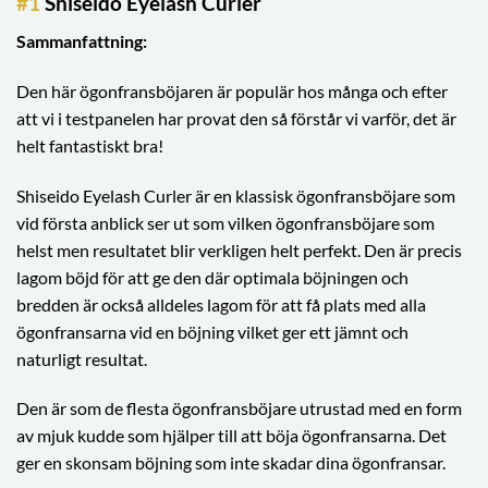
#1
Shiseido Eyelash Curler
Sammanfattning:
Den här ögonfransböjaren är populär hos många och efter
att vi i testpanelen har provat den så förstår vi varför, det är
helt fantastiskt bra!
Shiseido Eyelash Curler är en klassisk ögonfransböjare som
vid första anblick ser ut som vilken ögonfransböjare som
helst men resultatet blir verkligen helt perfekt. Den är precis
lagom böjd för att ge den där optimala böjningen och
bredden är också alldeles lagom för att få plats med alla
ögonfransarna vid en böjning vilket ger ett jämnt och
naturligt resultat.
Den är som de flesta ögonfransböjare utrustad med en form
av mjuk kudde som hjälper till att böja ögonfransarna. Det
ger en skonsam böjning som inte skadar dina ögonfransar.