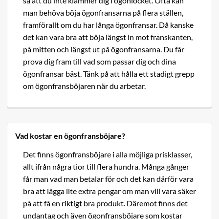
så att du inte klämmer dig i ögonlocket. Ofta kan
man behöva böja ögonfransarna på flera ställen,
framförallt om du har långa ögonfransar. Då kanske
det kan vara bra att böja längst in mot franskanten,
på mitten och längst ut på ögonfransarna. Du får
prova dig fram till vad som passar dig och dina
ögonfransar bäst. Tänk på att hålla ett stadigt grepp
om ögonfransböjaren när du arbetar.
Vad kostar en ögonfransböjare?
Det finns ögonfransböjare i alla möjliga prisklasser,
allt ifrån några tior till flera hundra. Många gånger
får man vad man betalar för och det kan därför vara
bra att lägga lite extra pengar om man vill vara säker
på att få en riktigt bra produkt. Däremot finns det
undantag och även ögonfransböjare som kostar