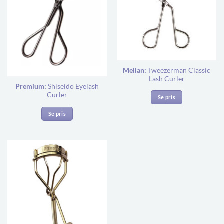
Mellan:
Tweezerman Classic
Lash Curler
Premium:
Shiseido Eyelash
Curler
Se pris
Se pris