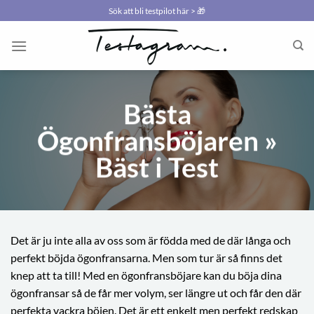
Skip
Sök att bli testpilot här > 🎁
to
content
Bästa
Ögonfransböjaren »
Bäst i Test
Det är ju inte alla av oss som är födda med de där långa och
perfekt böjda ögonfransarna. Men som tur är så finns det
knep att ta till! Med en ögonfransböjare kan du böja dina
ögonfransar så de får mer volym, ser längre ut och får den där
perfekta vackra böjen. Det är ett enkelt men perfekt redskap