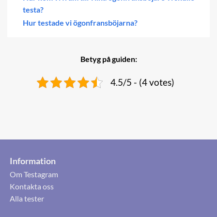
testa?
Hur testade vi ögonfransböjarna?
Betyg på guiden:
4.5/5 - (4 votes)
Information
Om Testagram
Kontakta oss
Alla tester