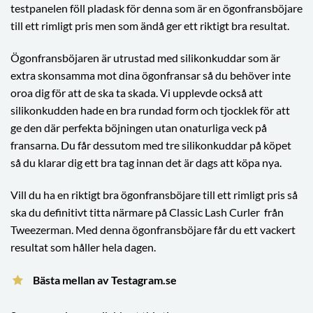
testpanelen föll pladask för denna som är en ögonfransböjare
till ett rimligt pris men som ändå ger ett riktigt bra resultat.
Ögonfransböjaren är utrustad med silikonkuddar som är
extra skonsamma mot dina ögonfransar så du behöver inte
oroa dig för att de ska ta skada. Vi upplevde också att
silikonkudden hade en bra rundad form och tjocklek för att
ge den där perfekta böjningen utan onaturliga veck på
fransarna. Du får dessutom med tre silikonkuddar på köpet
så du klarar dig ett bra tag innan det är dags att köpa nya.
Vill du ha en riktigt bra ögonfransböjare till ett rimligt pris så
ska du definitivt titta närmare på Classic Lash Curler från
Tweezerman. Med denna ögonfransböjare får du ett vackert
resultat som håller hela dagen.
Bästa mellan av Testagram.se