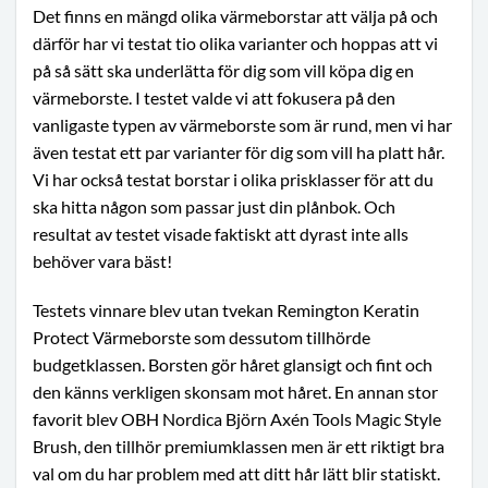
Det finns en mängd olika värmeborstar att välja på och
därför har vi testat tio olika varianter och hoppas att vi
på så sätt ska underlätta för dig som vill köpa dig en
värmeborste. I testet valde vi att fokusera på den
vanligaste typen av värmeborste som är rund, men vi har
även testat ett par varianter för dig som vill ha platt hår.
Vi har också testat borstar i olika prisklasser för att du
ska hitta någon som passar just din plånbok. Och
resultat av testet visade faktiskt att dyrast inte alls
behöver vara bäst!
Testets vinnare blev utan tvekan Remington Keratin
Protect Värmeborste som dessutom tillhörde
budgetklassen. Borsten gör håret glansigt och fint och
den känns verkligen skonsam mot håret. En annan stor
favorit blev OBH Nordica Björn Axén Tools Magic Style
Brush, den tillhör premiumklassen men är ett riktigt bra
val om du har problem med att ditt hår lätt blir statiskt.