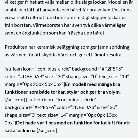
vilket ger frihet att välja mellan olika slags lockar. Modellen är
snabb och lätt att använda och håret får bra volym. Det finns
en särskild roll-out funktion som smidigt släpper lockarna
från borsten. Värmeborsten har även två olika värmelägen
samt en ångfunktion som kan fräscha upp håret.
Produkten har keramisk beläggning som ger jämn spridning
av värmen för att skydda håret och ger ett jämnt resultat.
[su_icon icon=”icon: plus-circle” background=”#F2F5F6″
color=”#DB6DA8″ size=”30″ shape_size=”0″ text_size=”14″
margin=”0px 20px 5px 0px”]
En modell med många bra
funktioner som både torkar, stylar och ger bra volym.
[/su_icon] [su_icon icon=”icon: minus-circle”
background=”#F2F5F6″ color=”#DB6DA8″ size=”30″
shape_size=”0″ text_size=”14″ margin=”0px 0px 10px
0px”]
Det hade varit bra med en funktion för kalluft för att
sätta lockarna.
[/su_icon]