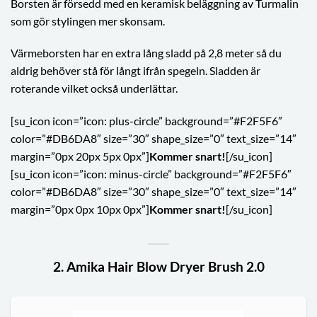
Borsten är försedd med en keramisk beläggning av Turmalin
som gör stylingen mer skonsam.
Värmeborsten har en extra lång sladd på 2,8 meter så du
aldrig behöver stå för långt ifrån spegeln. Sladden är
roterande vilket också underlättar.
[su_icon icon=”icon: plus-circle” background=”#F2F5F6″
color=”#DB6DA8″ size=”30″ shape_size=”0″ text_size=”14″
margin=”0px 20px 5px 0px”]
Kommer snart!
[/su_icon]
[su_icon icon=”icon: minus-circle” background=”#F2F5F6″
color=”#DB6DA8″ size=”30″ shape_size=”0″ text_size=”14″
margin=”0px 0px 10px 0px”]
Kommer snart!
[/su_icon]
2. Amika Hair Blow Dryer Brush 2.0