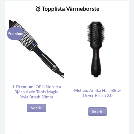
🥇 Topplista Värmeborste
Premium
1. Premium:
OBH Nordica
Mellan:
Amika Hair Blow
Björn Axén Tools Magic
Dryer Brush 2.0
Style Brush 38mm
Se pris
Se pris