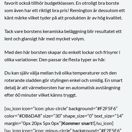
favorit också tillhör budgetklassen. En otroligt bra borste
som även har ett riktigt bra pris! Remington är dessutom ett
känt märke vilket tyder på att produkten är av hög kvalitet.
Tack vare borstens keramiska beläggning blir resultatet ett
lent och glansigt hår med mycket volym.
Med den här borsten skapar du enkelt lockar och frisyrer i
olika variationer. Den passar de flesta typer av hår.
Du kan själv välja mellan två olika temperaturer och den
roterande sladden gör stylingen enkel och smidig. En smart
detalj är att värmeborsten har en automatisk avstängning
efter 60 minuter vilket känns tryggt.
[su_icon icon=”icon: plus-circle” background=”#F2F5F6″
color=”#DB6DA8″ size=”30″ shape_size=”0″ text_size=”14″
margin=”0px 20px 5px 0px”]
Kommer snart!
[/su_icon]
[su_icon icon=”icon: minus-circle” background=”#F2F5F6″