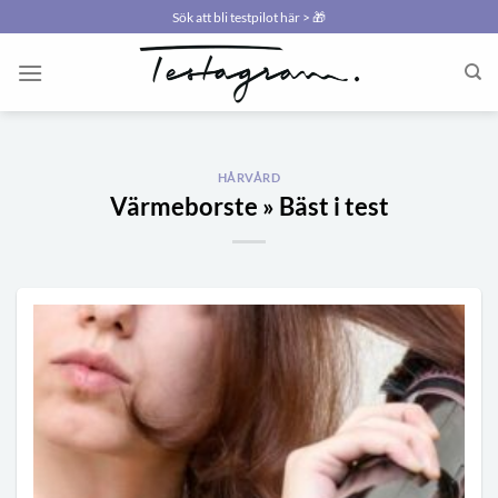
Skip
Sök att bli testpilot här > 🎁
to
content
HÅRVÅRD
Värmeborste » Bäst i test