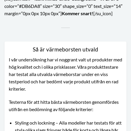
color=”#DB6DA8″ size=”30″ shape_size=”0″ text_size=”14″
margin=”0px 0px 10px 0px”]
Kommer snart!
[/su_icon]
Så är värmeborsten utvald
I vår undersökning har vi noggrant valt ut produkter med
hög kvalitet och i olika prisklasser. Våra produkttestare
har testat alla utvalda värmeborstar under en viss
testperiod och har bedömt varje produkt utifrån en rad
kriterier.
Testerna för att hitta bästa värmeborsten genomfördes
utifrån en bedömning av följande kriterier:
Styling och lockning – Alla modeller har testats för att
styla olika slags frisyrer både för korta och långa hår