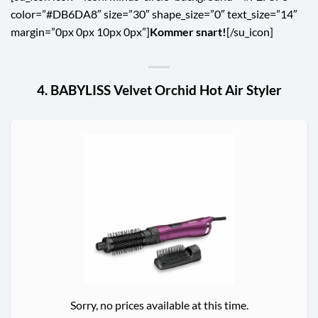
color=”#DB6DA8″ size=”30″ shape_size=”0″ text_size=”14″
margin=”0px 0px 10px 0px”]
Kommer snart!
[/su_icon]
4. BABYLISS Velvet Orchid Hot Air Styler
Sorry, no prices available at this time.