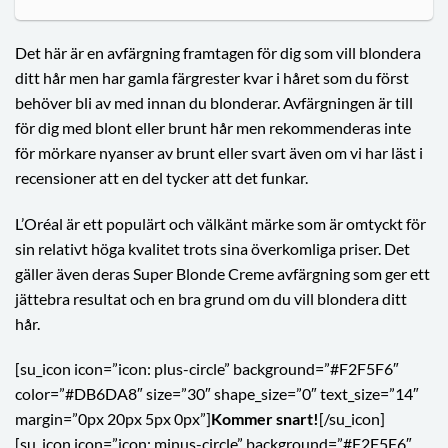
Det här är en avfärgning framtagen för dig som vill blondera
ditt hår men har gamla färgrester kvar i håret som du först
behöver bli av med innan du blonderar. Avfärgningen är till
för dig med blont eller brunt hår men rekommenderas inte
för mörkare nyanser av brunt eller svart även om vi har läst i
recensioner att en del tycker att det funkar.
L’Oréal är ett populärt och välkänt märke som är omtyckt för
sin relativt höga kvalitet trots sina överkomliga priser. Det
gäller även deras Super Blonde Creme avfärgning som ger ett
jättebra resultat och en bra grund om du vill blondera ditt
hår.
[su_icon icon=”icon: plus-circle” background=”#F2F5F6″
color=”#DB6DA8″ size=”30″ shape_size=”0″ text_size=”14″
margin=”0px 20px 5px 0px”]
Kommer snart!
[/su_icon]
[su_icon icon=”icon: minus-circle” background=”#F2F5F6″