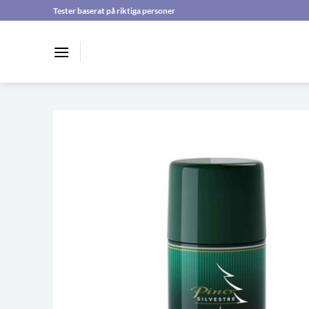
Skip
Tester baserat på riktiga personer
to
content