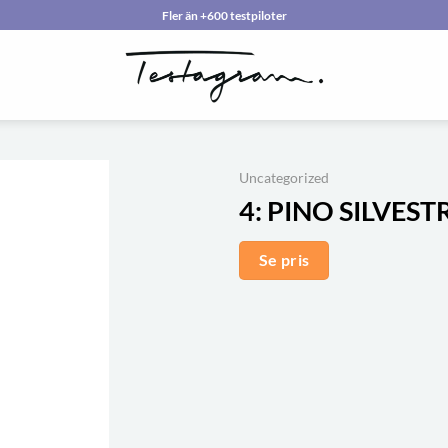
Fler än +600 testpiloter
Uncategorized
4:
PINO SILVESTR
Se pris