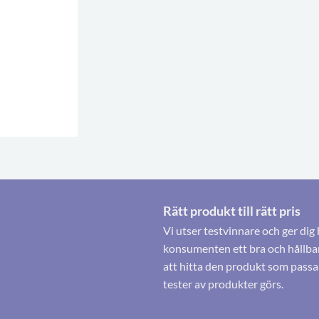
Rätt produkt till rätt pris
Vi utser testvinnare och ger dig 
konsumenten ett bra och hållbart
att hitta den produkt som passa
tester av produkter görs.