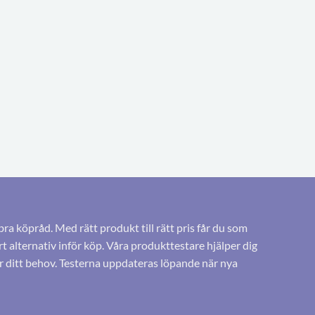
bra köpråd. Med rätt produkt till rätt pris får du som
 alternativ inför köp. Våra produkttestare hjälper dig
r ditt behov. Testerna uppdateras löpande när nya