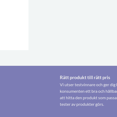
Rätt produkt till rätt pris
Vi utser testvinnare och ger dig 
konsumenten ett bra och hållbart
att hitta den produkt som passa
tester av produkter görs.