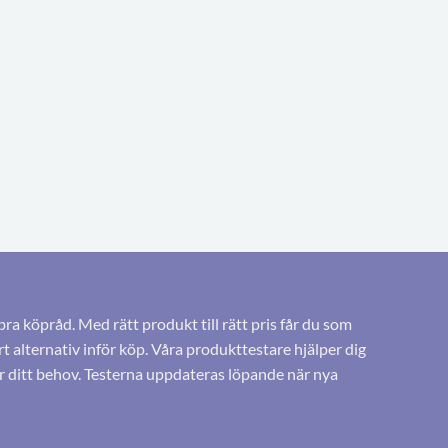
bra köpråd. Med rätt produkt till rätt pris får du som
 alternativ inför köp. Våra produkttestare hjälper dig
r ditt behov. Testerna uppdateras löpande när nya