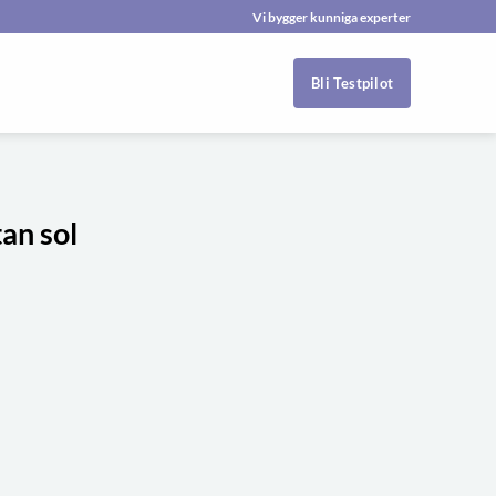
Vi bygger kunniga experter
Bli Testpilot
an sol