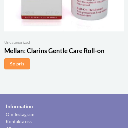
Uncategorized
Mellan:
Clarins Gentle Care Roll-on
Se pris
Information
Om Testagram
Kontakta oss