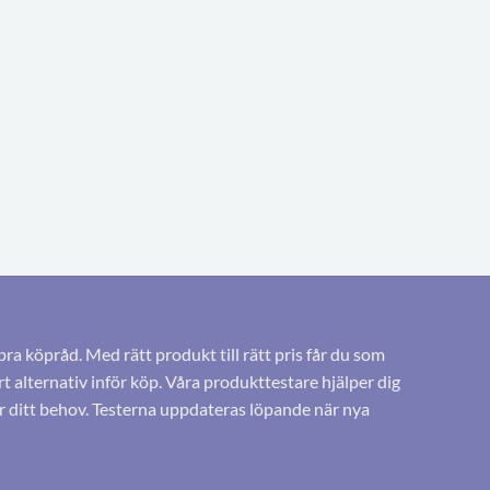
bra köpråd. Med rätt produkt till rätt pris får du som
 alternativ inför köp. Våra produkttestare hjälper dig
r ditt behov. Testerna uppdateras löpande när nya