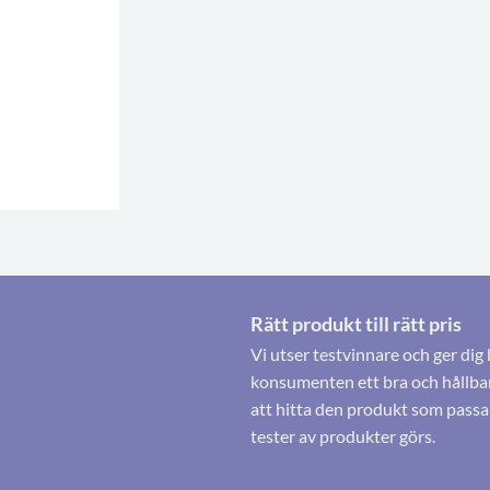
Rätt produkt till rätt pris
Vi utser testvinnare och ger dig 
konsumenten ett bra och hållbart
att hitta den produkt som passa
tester av produkter görs.