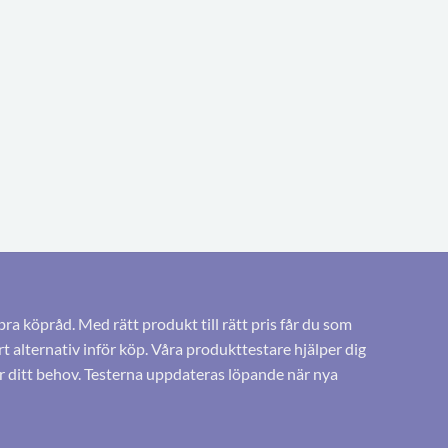
bra köpråd. Med rätt produkt till rätt pris får du som
 alternativ inför köp. Våra produkttestare hjälper dig
r ditt behov. Testerna uppdateras löpande när nya