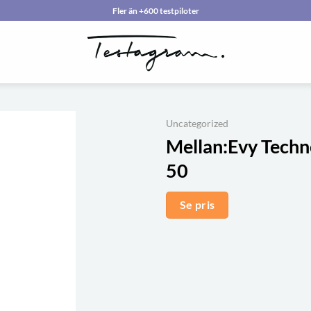
Fler än +600 testpiloter
Uncategorized
Mellan:
Evy Techn
50
Se pris