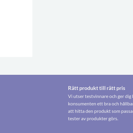
Rätt produkt till rätt pris
Vi utser testvinnare och ger dig 
konsumenten ett bra och hållbart
att hitta den produkt som passa
tester av produkter görs.