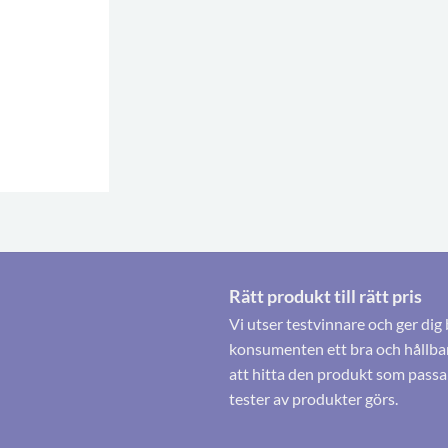
Rätt produkt till rätt pris
Vi utser testvinnare och ger dig 
konsumenten ett bra och hållbart
att hitta den produkt som passa
tester av produkter görs.