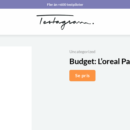
Fler än +600 testpiloter
Uncategorized
Budget:
L’oreal P
Se pris