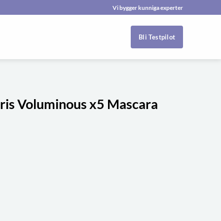
Vi bygger kunniga experter
Bli Testpilot
aris Voluminous x5 Mascara