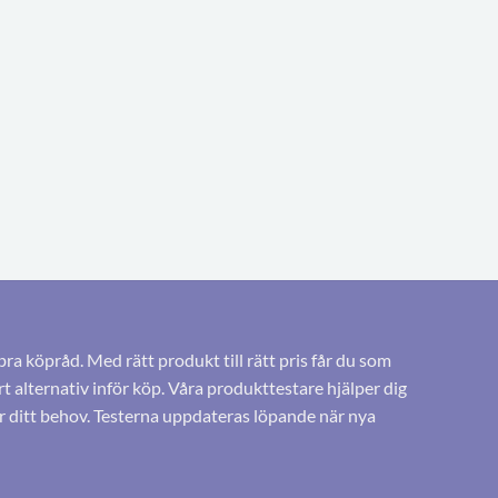
bra köpråd. Med rätt produkt till rätt pris får du som
 alternativ inför köp. Våra produkttestare hjälper dig
r ditt behov. Testerna uppdateras löpande när nya