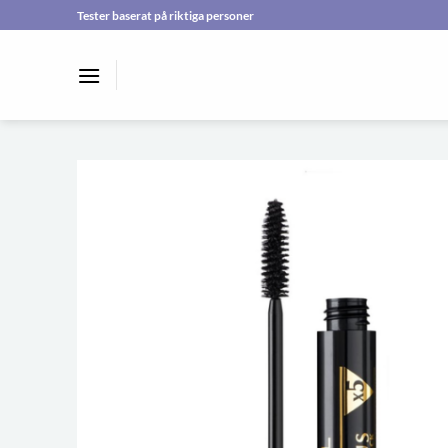
Skip
Tester baserat på riktiga personer
to
content