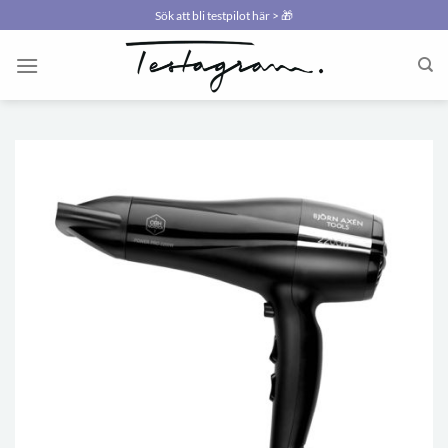
Skip
Sök att bli testpilot här > 🎁
to
content