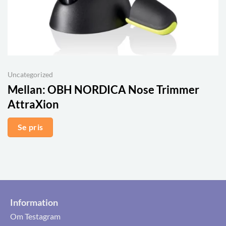
Uncategorized
Mellan:
OBH NORDICA Nose Trimmer
AttraXion
Se pris
Information
Om Testagram