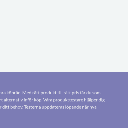
bra köpråd. Med rätt produkt till rätt pris får du som
 alternativ inför köp. Våra produkttestare hjälper dig
r ditt behov. Testerna uppdateras löpande när nya