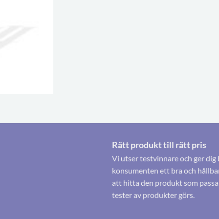
Rätt produkt till rätt pris
Vi utser testvinnare och ger dig 
konsumenten ett bra och hållbart
att hitta den produkt som passa
tester av produkter görs.