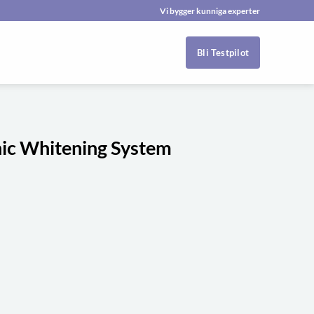
Vi bygger kunniga experter
Bli Testpilot
nic Whitening System