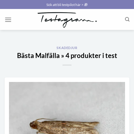
Skip
Sök att bli testpilot här > 🎁
to
content
SKADEDJUR
Bästa Malfälla » 4 produkter i test