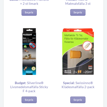
+ 2 st limark
Matmalsfälla 3 st
Se pris
Se pris
Budget:
Silverline®
Special:
Swissinno®
Livsmedelsmalfälla Sticky
Klädesmalfälla 2-pack
F 4-pack
Se pris
Se pris