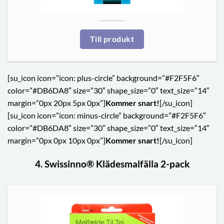
Till produkt
[su_icon icon=”icon: plus-circle” background=”#F2F5F6″
color=”#DB6DA8″ size=”30″ shape_size=”0″ text_size=”14″
margin=”0px 20px 5px 0px”]
Kommer snart!
[/su_icon]
[su_icon icon=”icon: minus-circle” background=”#F2F5F6″
color=”#DB6DA8″ size=”30″ shape_size=”0″ text_size=”14″
margin=”0px 0px 10px 0px”]
Kommer snart!
[/su_icon]
4. Swissinno® Klädesmalfälla 2-pack