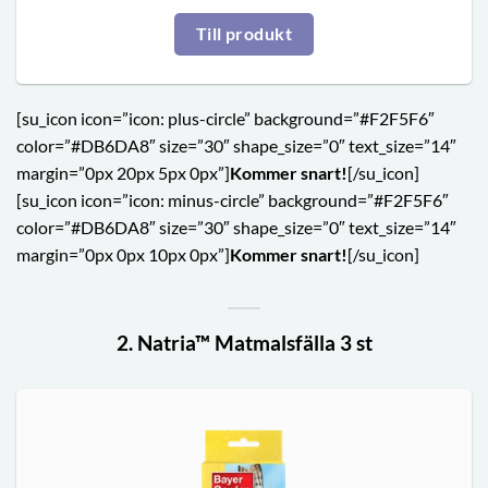
Till produkt
[su_icon icon=”icon: plus-circle” background=”#F2F5F6″
color=”#DB6DA8″ size=”30″ shape_size=”0″ text_size=”14″
margin=”0px 20px 5px 0px”]
Kommer snart!
[/su_icon]
[su_icon icon=”icon: minus-circle” background=”#F2F5F6″
color=”#DB6DA8″ size=”30″ shape_size=”0″ text_size=”14″
margin=”0px 0px 10px 0px”]
Kommer snart!
[/su_icon]
2. Natria™ Matmalsfälla 3 st