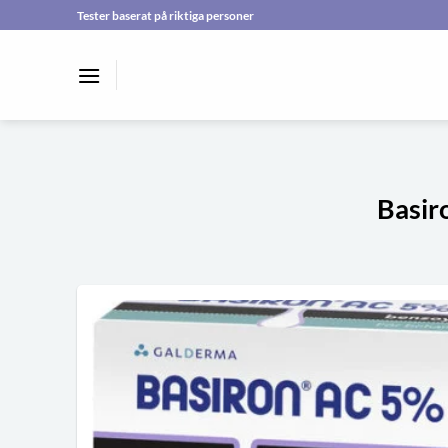
Skip
Tester baserat på riktiga personer
to
content
Basir