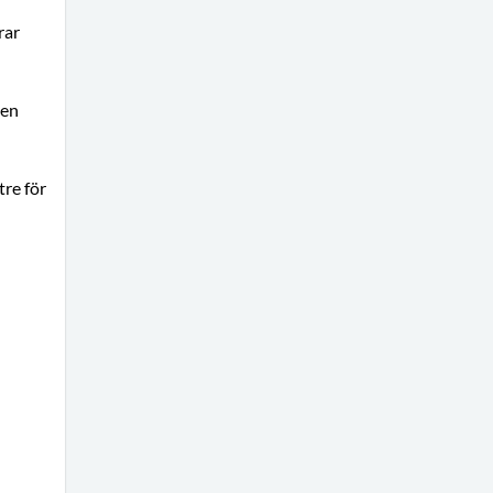
rar
den
tre för