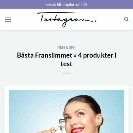
Skip
Sök att bli testpilot här > 🎁
to
content
HEM & SPA
Bästa Franslimmet » 4 produkter i
test