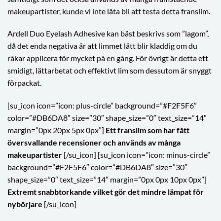
makeupartister, kunde vi inte låta bli att testa detta franslim.
Ardell Duo Eyelash Adhesive kan bäst beskrivs som ”lagom”,
då det enda negativa är att limmet lätt blir kladdig om du
råkar applicera för mycket på en gång. För övrigt är detta ett
smidigt, lättarbetat och effektivt lim som dessutom är snyggt
förpackat.
[su_icon icon=”icon: plus-circle” background=”#F2F5F6″
color=”#DB6DA8″ size=”30″ shape_size=”0″ text_size=”14″
margin=”0px 20px 5px 0px”]
Ett franslim som har fått
översvallande recensioner och används av många
makeupartister
[/su_icon] [su_icon icon=”icon: minus-circle”
background=”#F2F5F6″ color=”#DB6DA8″ size=”30″
shape_size=”0″ text_size=”14″ margin=”0px 0px 10px 0px”]
Extremt snabbtorkande vilket gör det mindre lämpat för
nybörjare
[/su_icon]