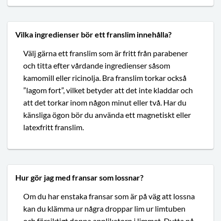
Vilka ingredienser bör ett franslim innehålla?
Välj gärna ett franslim som är fritt från parabener
och titta efter vårdande ingredienser såsom
kamomill eller ricinolja. Bra franslim torkar också
”lagom fort”, vilket betyder att det inte kladdar och
att det torkar inom någon minut eller två. Har du
känsliga ögon bör du använda ett magnetiskt eller
latexfritt franslim.
Hur gör jag med fransar som lossnar?
Om du har enstaka fransar som är på väg att lossna
kan du klämma ur några droppar lim ur limtuben
och försiktigt doppa applikatorn i limmet. Dutta på