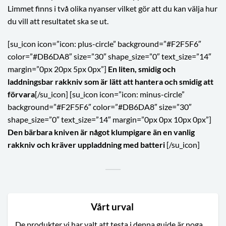
Limmet finns i två olika nyanser vilket gör att du kan välja hur
du vill att resultatet ska se ut.
[su_icon icon=”icon: plus-circle” background=”#F2F5F6″
color=”#DB6DA8″ size=”30″ shape_size=”0″ text_size=”14″
margin=”0px 20px 5px 0px”]
En liten, smidig och
laddningsbar rakkniv som är lätt att hantera och smidig att
förvara
[/su_icon] [su_icon icon=”icon: minus-circle”
background=”#F2F5F6″ color=”#DB6DA8″ size=”30″
shape_size=”0″ text_size=”14″ margin=”0px 0px 10px 0px”]
Den bärbara kniven är något klumpigare än en vanlig
rakkniv och kräver uppladdning med batteri
[/su_icon]
Vårt urval
De produkter vi har valt att testa i denna guide är noga