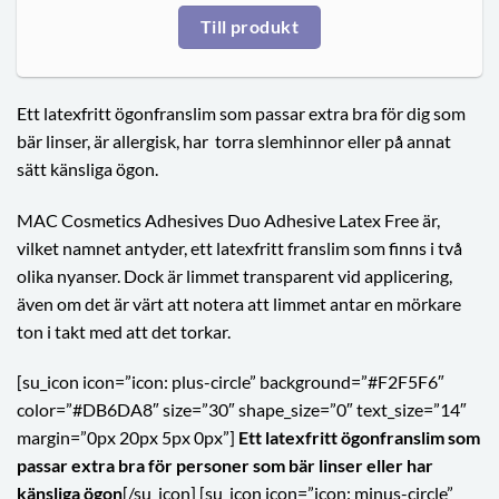
Till produkt
Ett latexfritt ögonfranslim som passar extra bra för dig som
bär linser, är allergisk, har
torra slemhinnor eller på annat
sätt känsliga ögon.
MAC Cosmetics Adhesives Duo Adhesive Latex Free är,
vilket namnet antyder, ett latexfritt franslim som finns i två
olika nyanser. Dock är limmet transparent vid applicering,
även om det är värt att notera att limmet antar en mörkare
ton i takt med att det torkar.
[su_icon icon=”icon: plus-circle” background=”#F2F5F6″
color=”#DB6DA8″ size=”30″ shape_size=”0″ text_size=”14″
margin=”0px 20px 5px 0px”]
Ett latexfritt ögonfranslim som
passar extra bra för personer som bär linser eller har
känsliga ögon
[/su_icon] [su_icon icon=”icon: minus-circle”