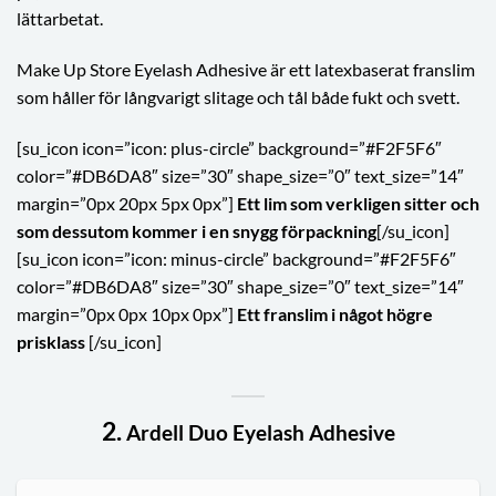
lättarbetat.
Make Up Store Eyelash Adhesive är ett latexbaserat franslim
som håller för långvarigt slitage och tål både fukt och svett.
[su_icon icon=”icon: plus-circle” background=”#F2F5F6″
color=”#DB6DA8″ size=”30″ shape_size=”0″ text_size=”14″
margin=”0px 20px 5px 0px”]
Ett lim som verkligen sitter och
som dessutom kommer i en snygg förpackning
[/su_icon]
[su_icon icon=”icon: minus-circle” background=”#F2F5F6″
color=”#DB6DA8″ size=”30″ shape_size=”0″ text_size=”14″
margin=”0px 0px 10px 0px”]
Ett franslim i något högre
prisklass
[/su_icon]
2.
Ardell Duo Eyelash Adhesive