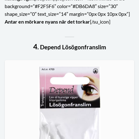
background=”#F2F5F6″ color=”#DB6DA8″ size=”30″
shape_size=”0″ text_size=”14″ margin=”0px 0px 10px 0px”]
Antar en mörkare nyans när det torkar
[/su_icon]
4.
Depend Lösögonfranslim