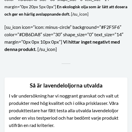
margin=”0px 20px 5px 0px”]
En ekologisk olja som är lätt att dosera
och ger en härlig avslappnande doft.
[/su_icon]
[su_icon icon=”icon: minus-circle” background=”#F2F5F6″
color=”#DB6DA8″ size=”30″ shape_size=”0″ text_size=”14″
margin=”0px 0px 10px 0px”]
Vi hittar inget negativt med
denna produkt.
[/su_icon]
Så är lavendeloljorna utvalda
I vår undersökning har vi noggrant granskat och valt ut
produkter med hög kvalitet och i olika prisklasser. Våra
produkttestare har fått testa alla utvalda lavendeloljor
under en viss testperiod och har bedömt varje produkt
utifrån en rad kriterier.