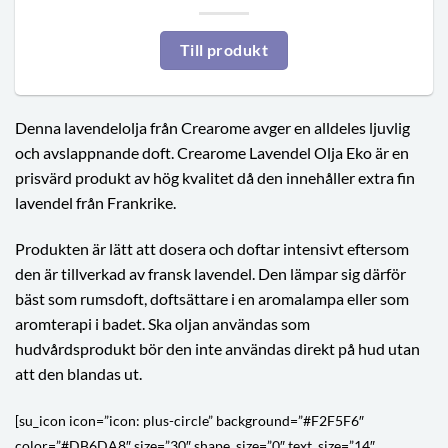
Till produkt
Denna lavendelolja från Crearome avger en alldeles ljuvlig
och avslappnande doft. Crearome Lavendel Olja Eko är en
prisvärd produkt av hög kvalitet då den innehåller extra fin
lavendel från Frankrike.
Produkten är lätt att dosera och doftar intensivt eftersom
den är tillverkad av fransk lavendel. Den lämpar sig därför
bäst som rumsdoft, doftsättare i en aromalampa eller som
aromterapi i badet. Ska oljan användas som
hudvårdsprodukt bör den inte användas direkt på hud utan
att den blandas ut.
[su_icon icon=”icon: plus-circle” background=”#F2F5F6″
color=”#DB6DA8″ size=”30″ shape_size=”0″ text_size=”14″