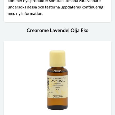
kommer nya produkter som kan utmana våra vinnare
undersöks dessa och testerna uppdateras kontinuerlig
med ny information.
Crearome Lavendel Olja Eko