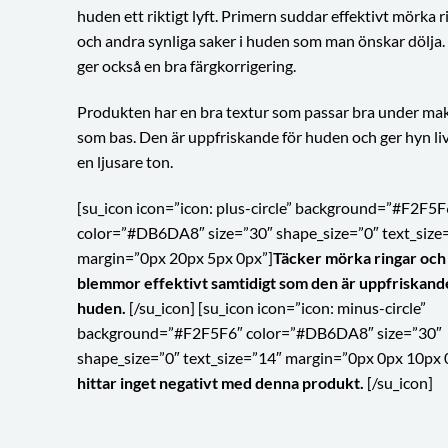
huden ett riktigt lyft. Primern suddar effektivt mörka ri
och andra synliga saker i huden som man önskar dölja.
ger också en bra färgkorrigering.
Produkten har en bra textur som passar bra under m
som bas. Den är uppfriskande för huden och ger hyn li
en ljusare ton.
[su_icon icon=”icon: plus-circle” background=”#F2F5F
color=”#DB6DA8″ size=”30″ shape_size=”0″ text_size
margin=”0px 20px 5px 0px”]
Täcker mörka ringar och
blemmor effektivt samtidigt som den är uppfriskand
huden.
[/su_icon] [su_icon icon=”icon: minus-circle”
background=”#F2F5F6″ color=”#DB6DA8″ size=”30″
shape_size=”0″ text_size=”14″ margin=”0px 0px 10px 
hittar inget negativt med denna produkt.
[/su_icon]