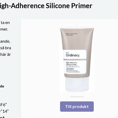
igh-Adherence Silicone Primer
 ta en
imer.
tande,
kså bra
här är
åde
5F6″
Till produkt
=”14″
 på