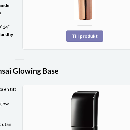
tande
n
=”14″
blandhy
Till produkt
nsai Glowing Base
a en titt
 glow
t utan