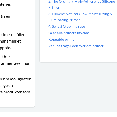
2. The Ordinary High-Adherence Silicone
terier.
Primer
3. Lumene Natural Glow Moisturizing &
rån en
Illuminating Primer
4. Sensai Glowing Base
Så är alla primers utvalda
 primern håller
Köpguide primer
 hur sminket
Vanliga frågor och svar om primer
uppnås.
kt hur
n är men även hur
r bra möjligheter
ch ge en
lka produkter som