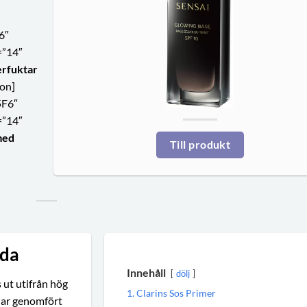
6″
=”14″
erfuktar
con]
5F6″
=”14″
med
Till produkt
lda
Innehåll
dölj
 ut utifrån hög
1. Clarins Sos Primer
 har genomfört