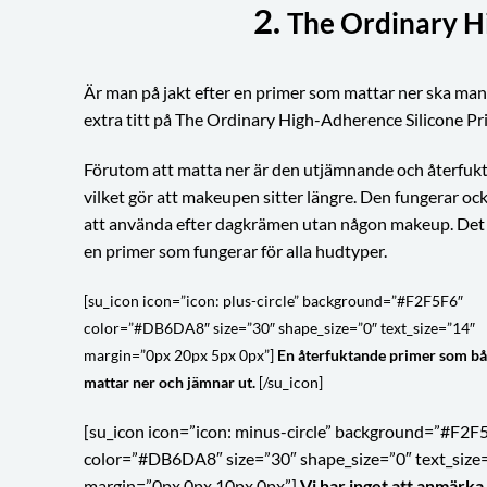
2.
The Ordinary H
Är man på jakt efter en primer som mattar ner ska man
extra titt på The Ordinary High-Adherence Silicone Pr
Förutom att matta ner är den utjämnande och återfuk
vilket gör att makeupen sitter längre. Den fungerar oc
att använda efter dagkrämen utan någon makeup. Det 
en primer som fungerar för alla hudtyper.
[su_icon icon=”icon: plus-circle” background=”#F2F5F6″
color=”#DB6DA8″ size=”30″ shape_size=”0″ text_size=”14″
margin=”0px 20px 5px 0px”]
En återfuktande primer som b
mattar ner och jämnar ut.
[/su_icon]
[su_icon icon=”icon: minus-circle” background=”#F2F
color=”#DB6DA8″ size=”30″ shape_size=”0″ text_size
margin=”0px 0px 10px 0px”]
Vi har inget att anmärka