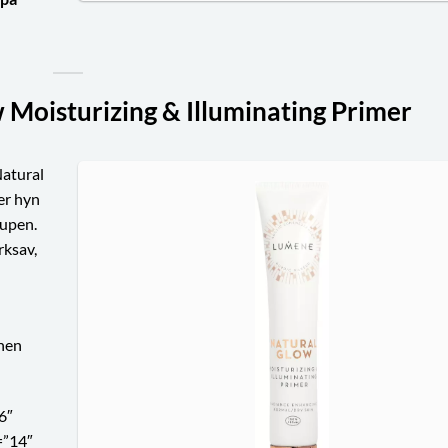
Moisturizing & Illuminating Primer
Natural
er hyn
eupen.
rksav,
nnen
6″
=”14″