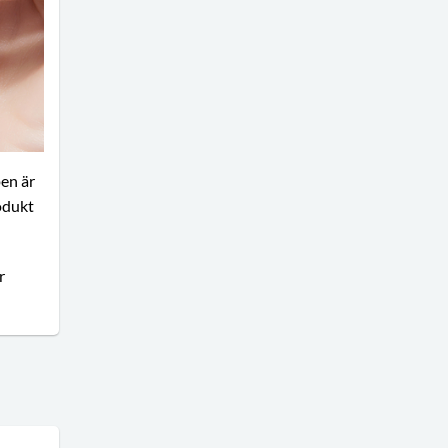
pen är
odukt
r