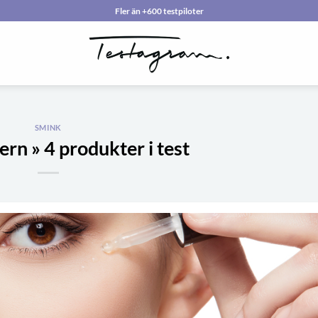
Fler än +600 testpiloter
SMINK
rn » 4 produkter i test