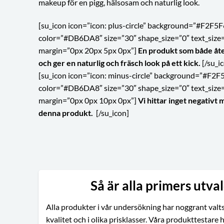
makeup för en pigg, hälsosam och naturlig look.
[su_icon icon=”icon: plus-circle” background=”#F2F5F
color=”#DB6DA8″ size=”30″ shape_size=”0″ text_size
margin=”0px 20px 5px 0px”]
En produkt som både åt
och ger en naturlig och fräsch look på ett kick.
[/su_i
[su_icon icon=”icon: minus-circle” background=”#F2F
color=”#DB6DA8″ size=”30″ shape_size=”0″ text_size
margin=”0px 0px 10px 0px”]
Vi hittar inget negativt 
denna produkt.
[/su_icon]
Så är alla primers utva
Alla produkter i vår undersökning har noggrant valts
kvalitet och i olika prisklasser. Våra produkttestare