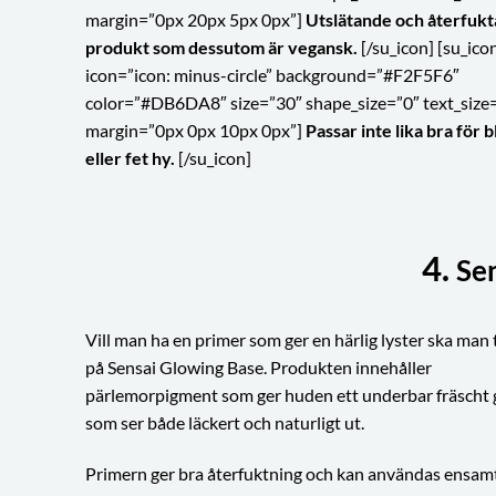
margin=”0px 20px 5px 0px”]
Utslätande och återfuk
produkt som dessutom är vegansk.
[/su_icon] [su_ico
icon=”icon: minus-circle” background=”#F2F5F6″
color=”#DB6DA8″ size=”30″ shape_size=”0″ text_size
margin=”0px 0px 10px 0px”]
Passar inte lika bra för 
eller fet hy.
[/su_icon]
4.
Se
Vill man ha en primer som ger en härlig lyster ska man t
på Sensai Glowing Base. Produkten innehåller
pärlemorpigment som ger huden ett underbar fräscht
som ser både läckert och naturligt ut.
Primern ger bra återfuktning och kan användas ensam