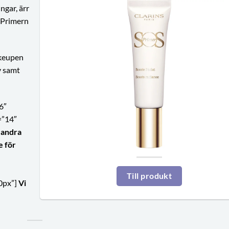
ngar, ärr
 Primern
akeupen
v samt
6″
=”14″
 andra
e för
Till produkt
0px”]
Vi