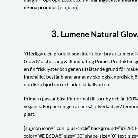
denna produkt.
[/su_icon]
3.
Lumene Natural Glow 
Ytterligare en produkt som återfuktar bra är Lumene 
Glow Moisturizing & Illuminating Primer. Produkten g
en fin frisk lyster och ger en utslätande grund för mak
Innehållet består bland annat av ekologisk nordisk bjö
nordiska hjortron och arktiskt källvatten.
Primern passar bäst för normal till torr hy och är 100%
vegansk. Förpackningen är också tillverkad av återvu
plast.
[su_icon icon=”icon: plus-circle” background=”#F2F5F
color=”#DB6DA8″ size=”30″ shape_size=”0″ text_size