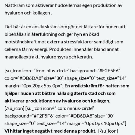
Nattkräm som aktiverar hudcellernas egen produktion av
hyaluron och kollagen .
Det här är en ansiktskräm som gör det lättare för huden att
bibehålla sin återfuktning och ger hyn en ökad
motståndskraft mot externa stressfaktorer samtidigt som
cellerna får ny energi. Produkten innehåller bland annat
magnoliaextrakt, hyaluronsyra och keratin.
[su_icon icon=”icon: plus-circle” background=”#F2F5F6″
color=”#DB6DA8″ size=”30″ shape_size=”0″ text_size=”14″
margin=”0px 20px 5px 0px”]
En ansiktskräm för natten som
hjälper huden att bättre hålla sig återfuktad och som
aktiverar produktionen av hyaluron och kollagen.
[/su_icon] [su_icon icon=”icon: minus-circle”
background=”#F2F5F6″ color=”#DB6DA8″ size=”30″
shape_size=”0″ text_size=”14″ margin=”0px 0px 10px 0px”]
Vi hittar inget negativt med denna produkt.
[/su_icon]