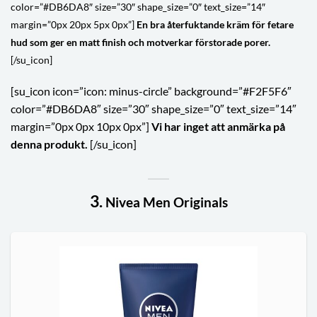
color=”#DB6DA8″ size=”30″ shape_size=”0″ text_size=”14″
margin=”0px 20px 5px 0px”]
En bra återfuktande kräm för fetare
hud som ger en matt finish och motverkar förstorade porer.
[/su_icon]
[su_icon icon=”icon: minus-circle” background=”#F2F5F6″
color=”#DB6DA8″ size=”30″ shape_size=”0″ text_size=”14″
margin=”0px 0px 10px 0px”]
Vi har inget att anmärka på
denna produkt.
[/su_icon]
3.
Nivea Men Originals