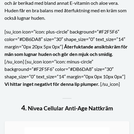
och är berikad med bland annat E-vitamin och aloe vera.
Huden får en bra balans med återfuktning med en kräm som
också lugnar huden.
[su_icon icon=”icon: plus-circle” background=”#F2F5F6″
color=”#DB6DA8″ size=”30″ shape_size=”0″ text_size=”14″
margin=”0px 20px 5px 0px”]
Återfuktande ansiktskräm för
män som lugnar huden och gör den mjuk och smidig.
[/su_icon] [su_icon icon=”icon: minus-circle”
background=”#F2F5F6″ color=”#DB6DA8″ size=”30″
shape_size=”0″ text_size=”14″ margin=”0px 0px 10px 0px”]
Vi hittar inget negativt för denna lip plumper.
[/su_icon]
4.
Nivea Cellular Anti-Age Nattkräm