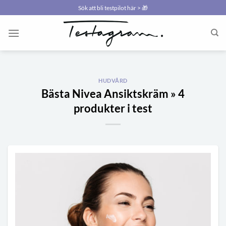
Skip
Sök att bli testpilot här > 🎁
to
content
HUDVÅRD
Bästa Nivea Ansiktskräm » 4
produkter i test