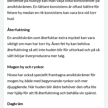
Beroende på hudtyp kan man välja olika konsistenser på
ansiktskrämen. En lättare konsistens är oftast bättre för
fetare hy medan en rik konsistens kan vara bra vid torr
hud.
Återfuktning
En ansiktskräm som återfuktar extra mycket kan vara
viktigt om man har torr hy. Även fet hy kan behöva
återfuktning så att inte huden blir för uttorkad och på så
sätt börjar överproducera mer talg.
Mogen hy och rynkor
Nivea har också speciellt framtagna ansiktskrämer för
mogen hy, både med begynnande rynkor och mer
djupgående. När huden blir äldre behöver den ofta lite
mer hjälp för att få återfuktning och behålla sin spänst.
Dagkräm