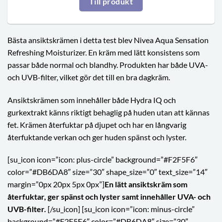
Till produkt
Bästa ansiktskrämen i detta test blev Nivea Aqua Sensation
Refreshing Moisturizer. En kräm med lätt konsistens som
passar både normal och blandhy. Produkten har både UVA-
och UVB-filter, vilket gör det till en bra dagkräm.
Ansiktskrämen som innehåller både Hydra IQ och
gurkextrakt känns riktigt behaglig på huden utan att kännas
fet. Krämen återfuktar på djupet och har en långvarig
återfuktande verkan och ger huden spänst och lyster.
[su_icon icon=”icon: plus-circle” background=”#F2F5F6″
color=”#DB6DA8″ size=”30″ shape_size=”0″ text_size=”14″
margin=”0px 20px 5px 0px”]
En lätt ansiktskräm som
återfuktar, ger spänst och lyster samt innehåller UVA- och
UVB-filter.
[/su_icon] [su_icon icon=”icon: minus-circle”
background=”#F2F5F6″ color=”#DB6DA8″ size=”30″