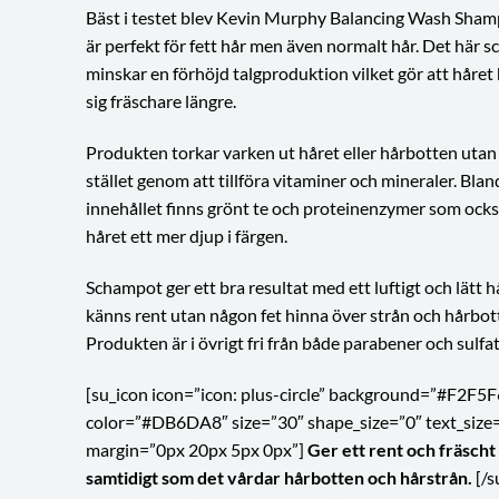
Bäst i testet blev Kevin Murphy Balancing Wash Sha
är perfekt för fett hår men även normalt hår. Det här 
minskar en förhöjd talgproduktion vilket gör att håret 
sig fräschare längre.
Produkten torkar varken ut håret eller hårbotten utan 
stället genom att tillföra vitaminer och mineraler. Blan
innehållet finns grönt te och proteinenzymer som ocks
håret ett mer djup i färgen.
Schampot ger ett bra resultat med ett luftigt och lätt 
känns rent utan någon fet hinna över strån och hårbot
Produkten är i övrigt fri från både parabener och sulfat
[su_icon icon=”icon: plus-circle” background=”#F2F5F
color=”#DB6DA8″ size=”30″ shape_size=”0″ text_size
margin=”0px 20px 5px 0px”]
Ger ett rent och fräscht
samtidigt som det vårdar hårbotten och hårstrån.
[/s