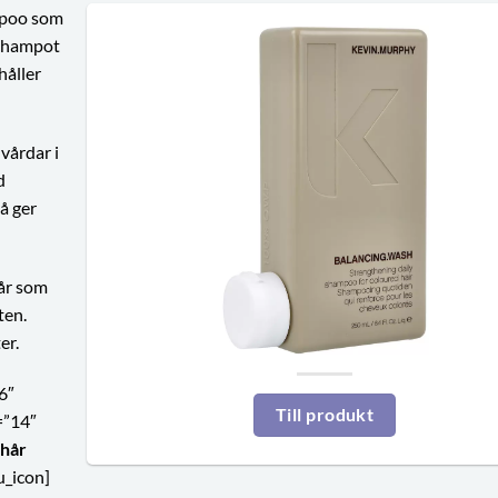
mpoo som
schampot
håller
vårdar i
d
å ger
hår som
ten.
er.
6″
Till produkt
=”14″
 hår
u_icon]