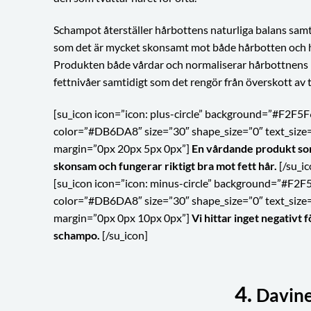
Schampot återställer hårbottens naturliga balans samt
som det är mycket skonsamt mot både hårbotten och h
Produkten både vårdar och normaliserar hårbottnens
fettnivåer samtidigt som det rengör från överskott av t
[su_icon icon=”icon: plus-circle” background=”#F2F5F
color=”#DB6DA8″ size=”30″ shape_size=”0″ text_size
margin=”0px 20px 5px 0px”]
En vårdande produkt so
skonsam och fungerar riktigt bra mot fett hår.
[/su_ic
[su_icon icon=”icon: minus-circle” background=”#F2F
color=”#DB6DA8″ size=”30″ shape_size=”0″ text_size
margin=”0px 0px 10px 0px”]
Vi hittar inget negativt f
schampo.
[/su_icon]
4.
Davine