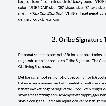
[su_icon icon=”icon: minus-circle” background=”#F2F
color=”#DB6DA8″ size=”30″ shape_size=”0″ text_size
margin=”0px 0px 10px 0px”]
Vi hittar inget negativt 
denna produkt.
[/su_icon]
2.
Oribe Signature 
Ett annat schampo som också är inriktat på att minska
talgproduktion är produkten Oribe Signature The Cle
Clarifying Shampoo.
Det här schampot rengör på djupet och tillför hårbott
balanserande ämnen med sitt innehåll av vulkanisk as
har ett mycket högt näringsvärde. Produkten rengör o
skonsamt samtidigt som schampot återuppbygger hår
styrka och glans. Håret blir mjukt och känns härligt ren