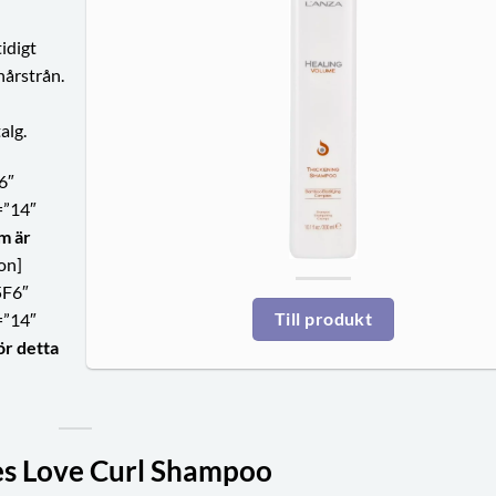
idigt
årstrån.
alg.
6″
=”14″
m är
on]
5F6″
=”14″
Till produkt
ör detta
s Love Curl Shampoo