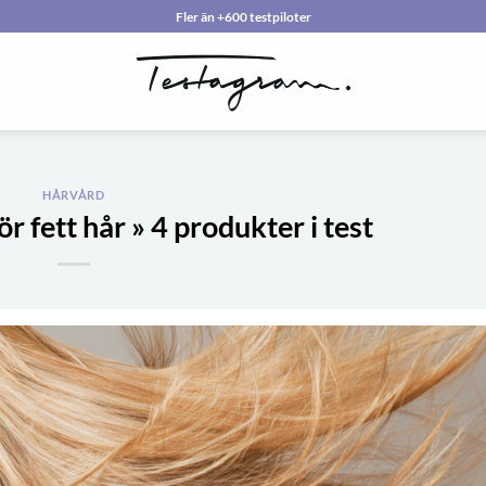
Fler än +600 testpiloter
HÅRVÅRD
 fett hår » 4 produkter i test