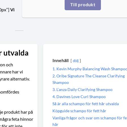
Till produkt
0px”]
Vi
r utvalda
Innehåll
dölj
pon och
1. Kevin Murphy Balancing Wash Shampo
nnare har vi
2. Oribe Signature The Cleanse Clarifying
yrare alternativ.
Shampoo
3. L’anza Daily Clarifying Shampoo
enomfördes
4. Davines Love Curl Shampoo
Så är alla schampo för fett hår utvalda
Köpguide schampo för fett hår
arje produkt har på
Vanliga frågor och svar om schampo för fe
 några feta hinnor
hår
för att inte