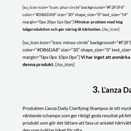
[su_icon icon=”icon: plus-circle” background=”#F2F5F6″
color=”#DB6DA8″ size=”30″ shape_size=”0″ text_size=”14″
margin=”0px 20px 5px 0px”]
Minskar problem med hög
talgproduktion och ger näring åt hårbotten.
[/su_icon]
[su_icon icon=”icon: minus-circle” background=”#F2F
color=”#DB6DA8″ size=”30″ shape_size=”0″ text_size
margin=”0px 0px 10px 0px”]
Vi har inget att anmärka
denna produkt.
[/su_icon]
3.
L’anza D
Produkten L’anza Daily Clarifying Shampoo är ett myc
vårdande schampo som ger riktigt goda resultat på fett
produkt som gör det lättare att fasa ut antalet hårtvätt
den som tvättar håret för ofta.