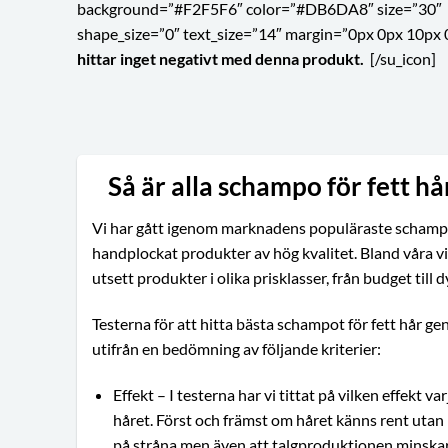
background=”#F2F5F6″ color=”#DB6DA8″ size=”30″
shape_size=”0″ text_size=”14″ margin=”0px 0px 10px 
hittar inget negativt med denna produkt.
[/su_icon]
Så är alla schampo för fett hå
Vi har gått igenom marknadens populäraste scham
handplockat produkter av hög kvalitet. Bland våra vi
utsett produkter i olika prisklasser, från budget till d
Testerna för att hitta bästa schampot för fett hår g
utifrån en bedömning av följande kriterier:
Effekt – I testerna har vi tittat på vilken effekt v
håret. Först och främst om håret känns rent utan
på stråna men även att talgproduktionen minskar 