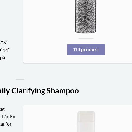
5F6″
Till produkt
=”14″
 på
aily Clarifying Shampoo
ket
 hår. En
ar för