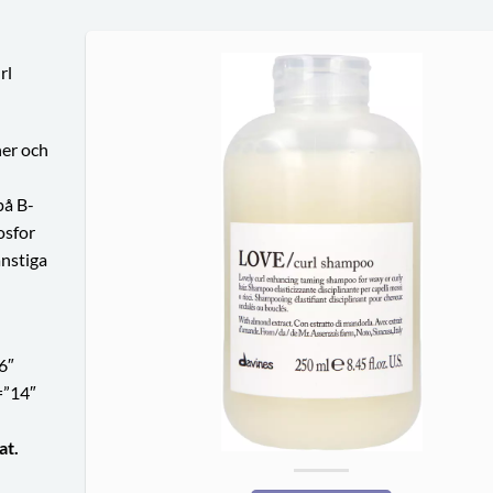
rl
ner och
d
på B-
osfor
änstiga
6″
=”14″
at.