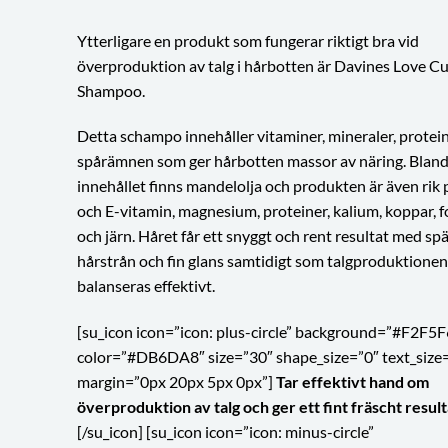
Ytterligare en produkt som fungerar riktigt bra vid
överproduktion av talg i hårbotten är Davines Love Cu
Shampoo.
Detta schampo innehåller vitaminer, mineraler, protei
spårämnen som ger hårbotten massor av näring. Blan
innehållet finns mandelolja och produkten är även rik 
och E-vitamin, magnesium, proteiner, kalium, koppar, f
och järn. Håret får ett snyggt och rent resultat med sp
hårstrån och fin glans samtidigt som talgproduktionen
balanseras effektivt.
[su_icon icon=”icon: plus-circle” background=”#F2F5F
color=”#DB6DA8″ size=”30″ shape_size=”0″ text_size
margin=”0px 20px 5px 0px”]
Tar effektivt hand om
överproduktion av talg och ger ett fint fräscht result
[/su_icon] [su_icon icon=”icon: minus-circle”