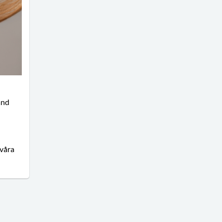
and
våra