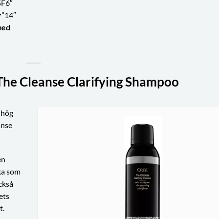
5F6″
=”14″
med
The Cleanse Clarifying Shampoo
 hög
anse
en
ka som
ckså
ets
t.