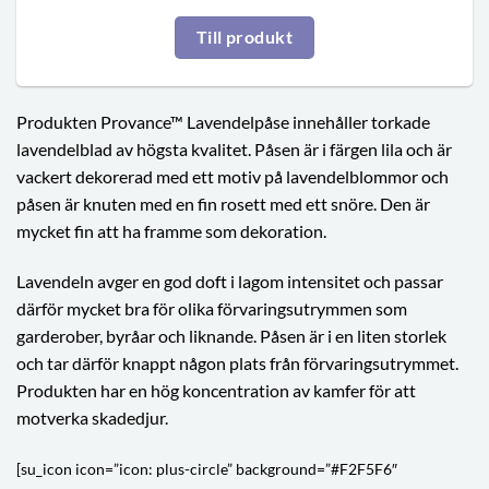
Till produkt
Produkten Provance™ Lavendelpåse innehåller torkade
lavendelblad av högsta kvalitet. Påsen är i färgen lila och är
vackert dekorerad med ett motiv på lavendelblommor och
påsen är knuten med en fin rosett med ett snöre. Den är
mycket fin att ha framme som dekoration.
Lavendeln avger en god doft i lagom intensitet och passar
därför mycket bra för olika förvaringsutrymmen som
garderober, byråar och liknande. Påsen är i en liten storlek
och tar därför knappt någon plats från förvaringsutrymmet.
Produkten har en hög koncentration av kamfer för att
motverka skadedjur.
[su_icon icon=”icon: plus-circle” background=”#F2F5F6″