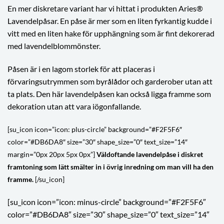
En mer diskretare variant har vi hittat i produkten Aries®
Lavendelpåsar. En påse är mer som en liten fyrkantig kudde i
vitt med en liten hake för upphängning som är fint dekorerad
med lavendelblommönster.
Påsen är i en lagom storlek för att placeras i
förvaringsutrymmen som byrålådor och garderober utan att
ta plats. Den här lavendelpåsen kan också ligga framme som
dekoration utan att vara iögonfallande.
[su_icon icon=”icon: plus-circle” background=”#F2F5F6″
color=”#DB6DA8″ size=”30″ shape_size=”0″ text_size=”14″
margin=”0px 20px 5px 0px”]
Väldoftande lavendelpåse i diskret
framtoning som lätt smälter in i övrig inredning om man vill ha den
framme.
[/su_icon]
[su_icon icon=”icon: minus-circle” background=”#F2F5F6″
color=”#DB6DA8″ size=”30″ shape_size=”0″ text_size=”14″