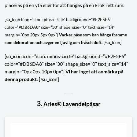
placeras på en yta eller för att hängas på en krok i ett rum.
[su_icon icon=”icon: plus-circle” background=”#F2F5F6″
color=”#DB6DA8″ size=”30″ shape_size=”0″ text_size=”14″
margin=”0px 20px 5px 0px”]
Vacker påse som kan hänga framme
som dekoration och avger en ljuvlig och fräsch doft.
[/su_icon]
[su_icon icon=”icon: minus-circle” background=”#F2F5F6″
color=”#DB6DA8″ size=”30″ shape_size=”0″ text_size=”14″
margin=”0px 0px 10px 0px”]
Vi har inget att anmärka på
denna produkt.
[/su_icon]
3.
Aries® Lavendelpåsar