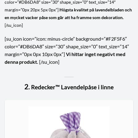
color=”#DB6DA8″ size=”30″ shape_size=”0″ text_size=”14″
margin=”0px 20px 5px 0px”]
Högsta kvalitet på lavendelbladen och
en mycket vacker påse som går att ha framme som dekoration.
[/su_icon]
[su_icon icon=”icon: minus-circle” background=”#F2F5F6″
color=”#DB6DA8″ size=”30″ shape_size=”0″ text_size=”14″
margin=”0px 0px 10px 0px”]
Vi hittar inget negativt med
denna produkt.
[/su_icon]
2.
Redecker™ Lavendelpåse i linne