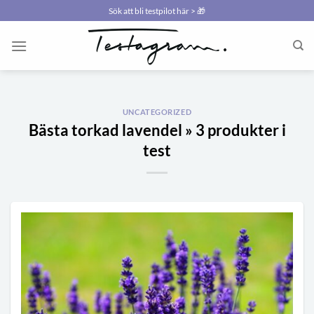
Skip
Sök att bli testpilot här > 🎁
to
content
UNCATEGORIZED
Bästa torkad lavendel » 3 produkter i
test