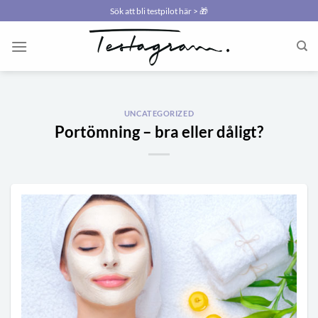
Skip
Sök att bli testpilot här > 🎁
to
content
UNCATEGORIZED
Portömning – bra eller dåligt?