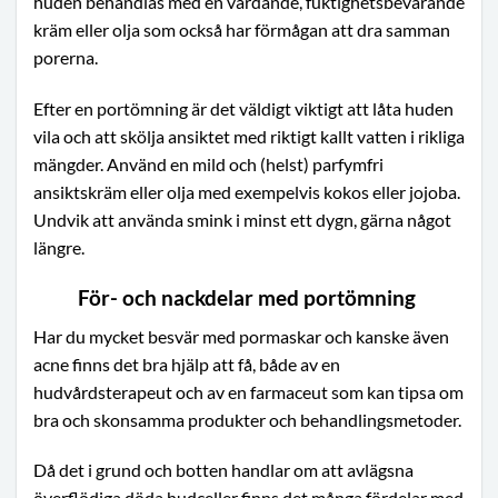
huden behandlas med en vårdande, fuktighetsbevarande
kräm eller olja som också har förmågan att dra samman
porerna.
Efter en portömning är det väldigt viktigt att låta huden
vila och att skölja ansiktet med riktigt kallt vatten i rikliga
mängder. Använd en mild och (helst) parfymfri
ansiktskräm eller olja med exempelvis kokos eller jojoba.
Undvik att använda smink i minst ett dygn, gärna något
längre.
För- och nackdelar med portömning
Har du mycket besvär med pormaskar och kanske även
acne finns det bra hjälp att få, både av en
hudvårdsterapeut och av en farmaceut som kan tipsa om
bra och skonsamma produkter och behandlingsmetoder.
Då det i grund och botten handlar om att avlägsna
överflödiga döda hudceller finns det många fördelar med