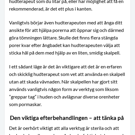
hudterapeut som du litar på, eller har möjlighet att få en
rekommenderad, är det ett plus i kanten.
Vanligtvis börjar även hudterapeuten med att ånga ditt
ansikte för att hjälpa porerna att öppnar sig och därmed
göra tömningen lättare. Skulle det finns flera stängda
porer kvar efter ångbadet kan hudterapeuten välja att
sticka hål på dem med hjälp av en liten, smidig skalpell.
I ett sådant läge är det än viktigare att det är en erfaren
och skicklig hudterapeut som vet att använda en skalpell
utan att skada vävnaden. När skalpellen har gjort sitt
används vanligtvis någon form av verktyg som liksom
”greppar tag” i huden och avlägsnar diverse orenheter
som pormaskar.
Den viktiga efterbehandlingen – att tänka på
Det är oerhört viktigt att alla verktyg är sterila och att