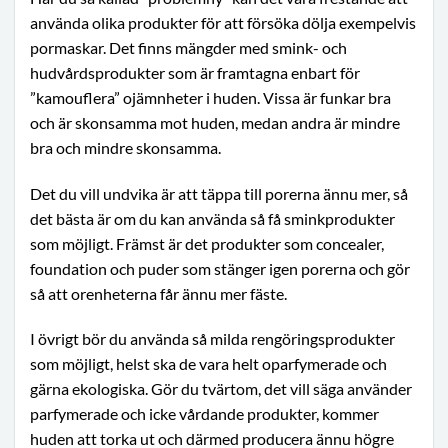
använda olika produkter för att försöka dölja exempelvis
pormaskar. Det finns mängder med smink- och
hudvårdsprodukter som är framtagna enbart för
”kamouflera” ojämnheter i huden. Vissa är funkar bra
och är skonsamma mot huden, medan andra är mindre
bra och mindre skonsamma.
Det du vill undvika är att täppa till porerna ännu mer, så
det bästa är om du kan använda så få sminkprodukter
som möjligt. Främst är det produkter som concealer,
foundation och puder som stänger igen porerna och gör
så att orenheterna får ännu mer fäste.
I övrigt bör du använda så milda rengöringsprodukter
som möjligt, helst ska de vara helt oparfymerade och
gärna ekologiska. Gör du tvärtom, det vill säga använder
parfymerade och icke vårdande produkter, kommer
huden att torka ut och därmed producera ännu högre