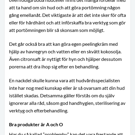
att ta hand om sin hud och att göra portömning någon
gång emellanåt. Det viktigaste är att det inte sker för ofta
eller för hårdhänt och att införskaffa bra verktyg som gör
att portömningen blir så skonsam som möjligt.
Det går också bra att kan göra egen peelingkräm med
hjälp av havregryn och vatten eller en skvätt kokosolja.
Även citronsaft är nyttigt för hyn och hjälper dessutom
porerna att dra ihop sig efter en behandling.
En nackdel skulle kunna vara att hudvårdsspecialisten
inte har nog med kunskap eller är så ovarsam att din hud
istället skadas. Detsamma gäller förstås om du själv
ignorerar alla råd, såsom god handhygien, sterilisering av
verktyg och efterbehandling.
Bra produkter är A och O
Har du så kallad ”problemhy” kan det vara frestande att