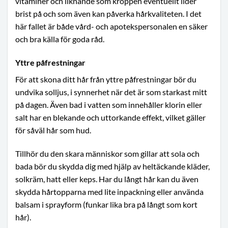
vitaminer och liknande som kroppen eventuellt lider
brist på och som även kan påverka hårkvaliteten. I det
här fallet är både vård- och apotekspersonalen en säker
och bra källa för goda råd.
Yttre påfrestningar
För att skona ditt hår från yttre påfrestningar bör du
undvika solljus, i synnerhet när det är som starkast mitt
på dagen. Även bad i vatten som innehåller klorin eller
salt har en blekande och uttorkande effekt, vilket gäller
för såväl hår som hud.
Tillhör du den skara människor som gillar att sola och
bada bör du skydda dig med hjälp av heltäckande kläder,
solkräm, hatt eller keps. Har du långt hår kan du även
skydda hårtopparna med lite inpackning eller använda
balsam i sprayform (funkar lika bra på långt som kort
hår).