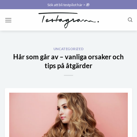
Skip
Sök att bli testpilot här > 🎁
to
content
UNCATEGORIZED
Hår som går av – vanliga orsaker och
tips på åtgärder