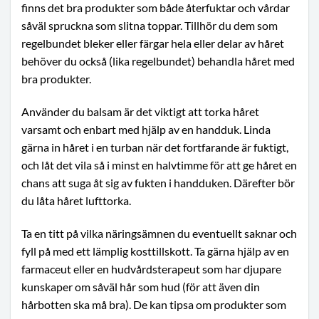
finns det bra produkter som både återfuktar och vårdar
såväl spruckna som slitna toppar. Tillhör du dem som
regelbundet bleker eller färgar hela eller delar av håret
behöver du också (lika regelbundet) behandla håret med
bra produkter.
Använder du balsam är det viktigt att torka håret
varsamt och enbart med hjälp av en handduk. Linda
gärna in håret i en turban när det fortfarande är fuktigt,
och låt det vila så i minst en halvtimme för att ge håret en
chans att suga åt sig av fukten i handduken. Därefter bör
du låta håret lufttorka.
Ta en titt på vilka näringsämnen du eventuellt saknar och
fyll på med ett lämplig kosttillskott. Ta gärna hjälp av en
farmaceut eller en hudvårdsterapeut som har djupare
kunskaper om såväl hår som hud (för att även din
hårbotten ska må bra). De kan tipsa om produkter som