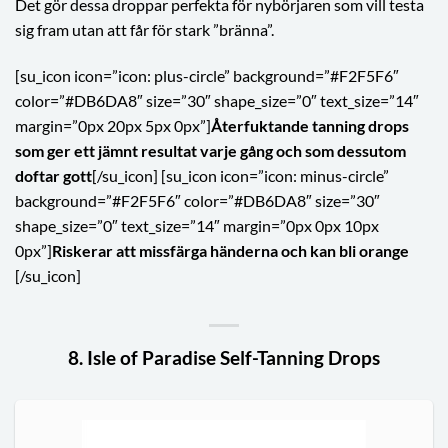
Det gör dessa droppar perfekta för nybörjaren som vill testa
sig fram utan att får för stark ”bränna”.
[su_icon icon=”icon: plus-circle” background=”#F2F5F6″
color=”#DB6DA8″ size=”30″ shape_size=”0″ text_size=”14″
margin=”0px 20px 5px 0px”]
Återfuktande tanning drops
som ger ett jämnt resultat varje gång och som dessutom
doftar gott
[/su_icon] [su_icon icon=”icon: minus-circle”
background=”#F2F5F6″ color=”#DB6DA8″ size=”30″
shape_size=”0″ text_size=”14″ margin=”0px 0px 10px
0px”]
Riskerar att missfärga händerna och kan bli orange
[
/su_icon]
8. Isle of Paradise Self-Tanning Drops