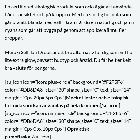
En certifierad, ekologisk produkt som också går att använda
både i ansiktet och på kroppen. Med en smidig formula som
går bra att blanda med valfri kräm får du en naturlig och jämn
nyans som går att bygga på genom att applicera ännu fler
droppar.
Meraki Self Tan Drops är ett bra alternativ för dig som vill ha
lite extra glow, oavsett hudtyp och årstid. Du får helt enkelt
bra valuta för pengarna.
[su_icon icon=”icon: plus-circle” background=”#F2F5F6″
color=”#DB6DA8″ size=”30″ shape_size=”0″ text_size=”14″
margin=”0px 20px 5px 0px”]
Mycket lyster och ekologisk
formula som kan användas på hela kroppen
[/su_icon]
[su_icon icon=”icon: minus-circle” background=”#F2F5F6″
color=”#DB6DA8″ size=”30″ shape_size=”0″ text_size=”14″
margin=”0px 0px 10px 0px”]
Opraktisk
pumpflaska
[/su_icon]