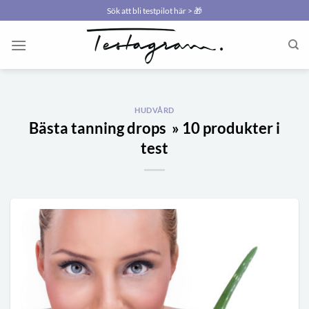
Skip
Sök att bli testpilot här > 🎁
to
content
HUDVÅRD
Bästa tanning drops » 10 produkter i
test