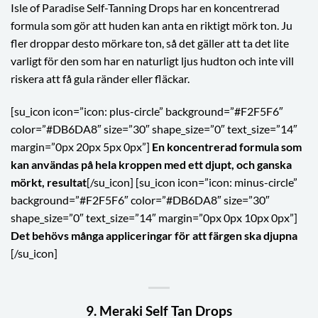
Isle of Paradise Self-Tanning Drops har en koncentrerad
formula som gör att huden kan anta en riktigt mörk ton. Ju
fler droppar desto mörkare ton, så det gäller att ta det lite
varligt för den som har en naturligt ljus hudton och inte vill
riskera att få gula ränder eller fläckar.
[su_icon icon=”icon: plus-circle” background=”#F2F5F6″
color=”#DB6DA8″ size=”30″ shape_size=”0″ text_size=”14″
margin=”0px 20px 5px 0px”]
En koncentrerad formula som
kan användas på hela kroppen med ett djupt, och ganska
mörkt, resultat
[/su_icon] [su_icon icon=”icon: minus-circle”
background=”#F2F5F6″ color=”#DB6DA8″ size=”30″
shape_size=”0″ text_size=”14″ margin=”0px 0px 10px 0px”]
Det behövs många appliceringar för att färgen ska djupna
[/su_icon]
9. Meraki Self Tan Drops