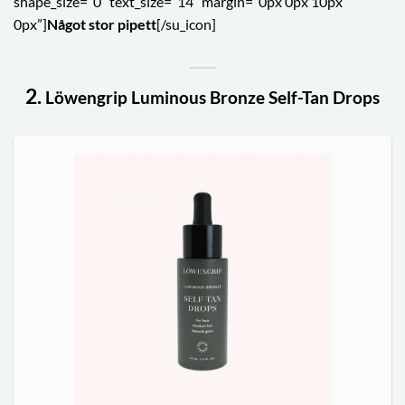
shape_size=”0″ text_size=”14″ margin=”0px 0px 10px
0px”]
Något stor pipett
[/su_icon]
2.
Löwengrip Luminous Bronze Self-Tan Drops