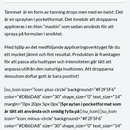
Tanrevel
är en form av tanning drops men med en twist: Det
är en spraytan i pocketformat. Det innebär att dropparna
appliceras i en liten ”maskin” som sedan används för att
spraya på formulan i ansiktet.
Med hjälp av det medföljande appliceringsverktyget får du
ett mycket jämnt och fint resultat. Produkten är framtagen
för att passa alla hudtyper och intensiteten går lätt att
anpassa utifrån den naturliga hudtonen. Att dropparna
dessutom doftar gott är bara positivt!
[su_icon icon=”icon: plus-circle” background=”#F2F5F6″
color=”#DB6DA8″ size=”30″ shape_size=”0″ text_size=”14″
margin=”0px 20px 5px 0px”]
Spraytan i pocketformat som
är lätt att använda och smidig fylla på
[/su_icon] [su_icon
icon=”icon: minus-circle” background=”#F2F5F6″
color=”#DB6DA8″ size=”30″ shape_size=”0″ text_size=”14″