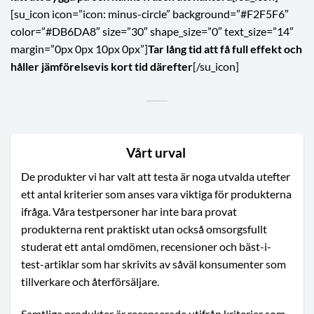
[su_icon icon=”icon: minus-circle” background=”#F2F5F6″
color=”#DB6DA8″ size=”30″ shape_size=”0″ text_size=”14″
margin=”0px 0px 10px 0px”]
Tar lång tid att få full effekt och
håller jämförelsevis kort tid därefter
[/su_icon]
Vårt urval
De produkter vi har valt att testa är noga utvalda utefter
ett antal kriterier som anses vara viktiga för produkterna
ifråga. Våra testpersoner har inte bara provat
produkterna rent praktiskt utan också omsorgsfullt
studerat ett antal omdömen, recensioner och bäst-i-
test-artiklar som har skrivits av såväl konsumenter som
tillverkare och återförsäljare.
Samtliga produkter är recenserade utifrån kriterier som