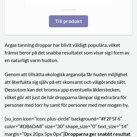
Till produkt
Argas tanning droppar har blivit väldigt populära, vilket
främst beror på det snabba resultatet som visar sig i form av
en naturligt varm hudton.
Genom att tillsätta ekologisk arganolja får huden möjlighet
att återfukta sig själv på ett skonsamt och välgörande sätt.
Dessutom kan det bromsa upp eventuella ålderstecken,
vilket gör att just de här dropparna lämpar sig extra bra för
personer med torr hy samt för personer med mer mogen hy.
[su_icon icon=”icon: plus-circle” background=”#F2F5F6″
color=”#DB6DA8″ size=”30″ shape_size=”0″ text_size=”14″
margin=”0px 20px 5px 0px”]
Dropparna ger snabbt resultat