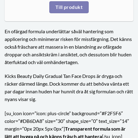
Till produkt
En ofärgad formula underlättar såväl hantering som
applicering och minimerar risken för missfärgning. Det känns
också fräschare att massera in en blandning av ofärgade
droppar och ansiktskräm i ansiktet, och dessutom blir huden
återfuktad och väl omhändertagen.
Kicks Beauty Daily Gradual Tan Face Drops är dryga och
räcker därmed länge. Dock kommer du att behöva vänta ett
par dagar innan huden har hunnit dra åt sig formulan och rätt
nyans visar sig.
[su_icon icon=”icon: plus-circle” background=”#F2F5F6″
color=”#DB6DA8″ size=”30″ shape_size=”0″ text_size=”14″
margin=”0px 20px 5px 0px”]
Transparent formula som är
lätt att bygga på och känns fräsch att hantera
[/su_icon]