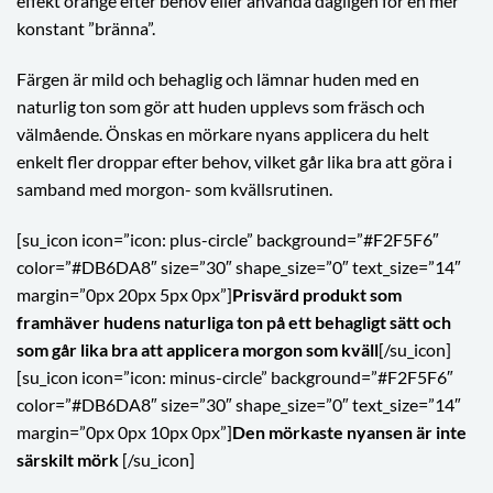
effekt orange efter behov eller använda dagligen för en mer
konstant ”bränna”.
Färgen är mild och behaglig och lämnar huden med en
naturlig ton som gör att huden upplevs som fräsch och
välmående. Önskas en mörkare nyans applicera du helt
enkelt fler droppar efter behov, vilket går lika bra att göra i
samband med morgon- som kvällsrutinen.
[su_icon icon=”icon: plus-circle” background=”#F2F5F6″
color=”#DB6DA8″ size=”30″ shape_size=”0″ text_size=”14″
margin=”0px 20px 5px 0px”]
Prisvärd produkt som
framhäver hudens naturliga ton på ett behagligt sätt och
som går lika bra att applicera morgon som kväll
[/su_icon]
[su_icon icon=”icon: minus-circle” background=”#F2F5F6″
color=”#DB6DA8″ size=”30″ shape_size=”0″ text_size=”14″
margin=”0px 0px 10px 0px”]
Den mörkaste nyansen är inte
särskilt mörk
[/su_icon]