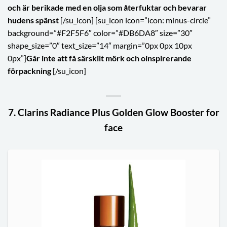
och är berikade med en olja som återfuktar och bevarar
hudens spänst
[/su_icon] [su_icon icon=”icon: minus-circle”
background=”#F2F5F6″ color=”#DB6DA8″ size=”30″
shape_size=”0″ text_size=”14″ margin=”0px 0px 10px
0px”]
Går inte att få särskilt mörk och oinspirerande
förpackning
[/su_icon]
7. Clarins Radiance Plus Golden Glow Booster for
face