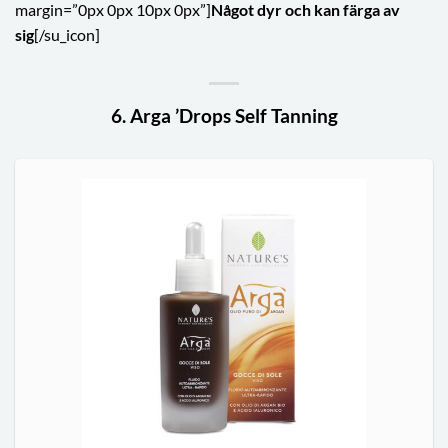
margin=”0px 0px 10px 0px”]
Något dyr och kan färga av
sig
[/su_icon]
6. Arga ’Drops Self Tanning