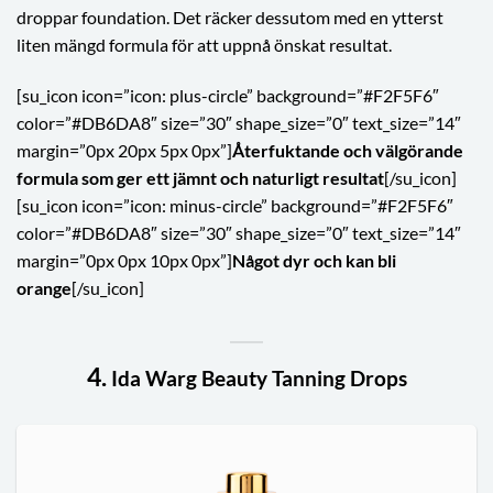
droppar foundation. Det räcker dessutom med en ytterst
liten mängd formula för att uppnå önskat resultat.
[su_icon icon=”icon: plus-circle” background=”#F2F5F6″
color=”#DB6DA8″ size=”30″ shape_size=”0″ text_size=”14″
margin=”0px 20px 5px 0px”]
Återfuktande och välgörande
formula som ger ett jämnt och naturligt resultat
[/su_icon]
[su_icon icon=”icon: minus-circle” background=”#F2F5F6″
color=”#DB6DA8″ size=”30″ shape_size=”0″ text_size=”14″
margin=”0px 0px 10px 0px”]
Något dyr och kan bli
orange
[/su_icon]
4.
Ida Warg Beauty Tanning Drops