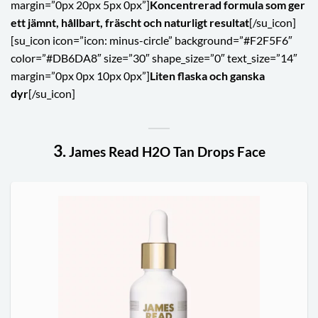
margin=”0px 20px 5px 0px”]
Koncentrerad formula som ger
ett jämnt, hållbart, fräscht och naturligt resultat
[/su_icon]
[su_icon icon=”icon: minus-circle” background=”#F2F5F6″
color=”#DB6DA8″ size=”30″ shape_size=”0″ text_size=”14″
margin=”0px 0px 10px 0px”]
Liten flaska och ganska
dyr
[/su_icon]
3.
James Read H2O Tan Drops Face