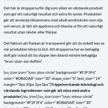
Det här är dropparna för dig som söker en vårdande produkt
som ger ett naturligt resultat och extra fin lyster. Produkten
går att använda tillsammans med såväl ansiktskräm som olja
och serum, är lätt att applicera och blanda ut för ett naturligt
resultat utan ränder eller fläckar.
Det faktum att flaskan är transparent gör att du enkelt kan se
när produkten börja ta slut. Att dropparna har en behaglig
doft gör också att du slipper den ibland mindre behagliga
”brun-utan-sol-doften”.
[su_icon icon=”icon: plus-circle” background=”#F2F5F6″
color=”#DB6DA8″ size=”30″ shape_size=”0″ text_size=”14″
margin=”0px 20px 5px 0px”]
Trippelverkande teknologi och
vårdande ingredienser som går att mixa med andra
produkter
[/su_icon] [su_icon icon=”icon: minus-circle”
background=”#F2F5F6″ color=”#DB6DA8″ size=”30″