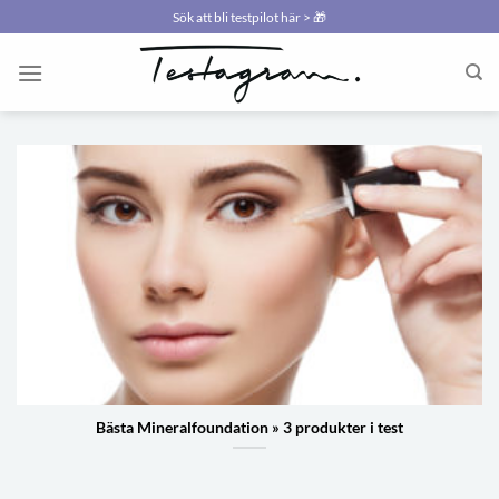
Skip
Sök att bli testpilot här > 🎁
to
content
Bästa Mineralfoundation » 3 produkter i test