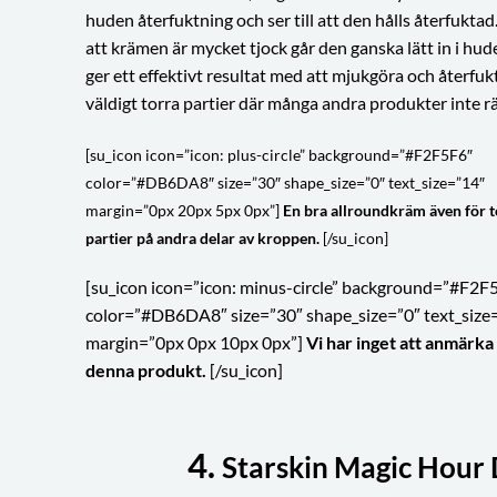
huden återfuktning och ser till att den hålls återfuktad
att krämen är mycket tjock går den ganska lätt in i hu
ger ett effektivt resultat med att mjukgöra och återfuk
väldigt torra partier där många andra produkter inte räc
[su_icon icon=”icon: plus-circle” background=”#F2F5F6″
color=”#DB6DA8″ size=”30″ shape_size=”0″ text_size=”14″
margin=”0px 20px 5px 0px”]
En bra allroundkräm även för t
partier på andra delar av kroppen.
[/su_icon]
[su_icon icon=”icon: minus-circle” background=”#F2F
color=”#DB6DA8″ size=”30″ shape_size=”0″ text_size
margin=”0px 0px 10px 0px”]
Vi har inget att anmärka
denna produkt.
[/su_icon]
4.
Starskin Magic Hour