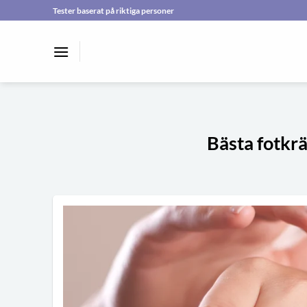
Skip
Tester baserat på riktiga personer
to
content
Bästa fotkrä