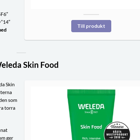
5F6″
=”14″
Till produkt
med
eleda Skin Food
eda Skin
tterna
 den som
ra torra
nnat
om ger