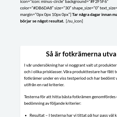
icon=”icon: minus-circle” background=”#F2F5F6″
color=”#DB6DA8″ size=”30″ shape_size=”0″ text_size
margin=”0px 0px 10px 0px”]
Tar några dagar innan m
börjar se något resultat.
[/su_icon]
Så är fotkrämerna utva
I vår undersökning har vi noggrant valt ut produkter
och i olika prisklasser. Våra produkttestare har fått t
fotkrämer under en viss testperiod och har bedömt 
utifrån en rad kriterier.
Testerna för att hitta bästa fotkrämen genomfördes 
bedömning av följande kriterier:
Resultat – I testerna har vi tittat på hur pass vä