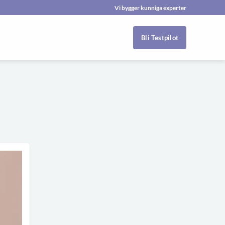
Vi bygger kunniga experter
Bli Testpilot