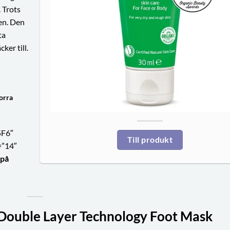
. Trots
den. Den
ta
ker till.
orra
5F6″
Till produkt
=”14″
 på
 Double Layer Technology Foot Mask