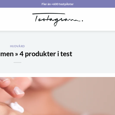
Fler än +600 testpiloter
HUDVÅRD
men » 4 produkter i test