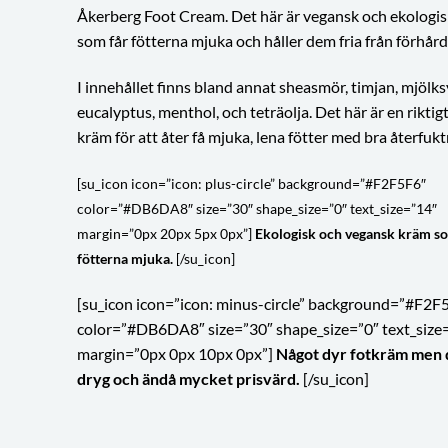
Åkerberg Foot Cream. Det här är vegansk och ekologi
som får fötterna mjuka och håller dem fria från förhår
I innehållet finns bland annat sheasmör, timjan, mjölks
eucalyptus, menthol, och teträolja. Det här är en riktig
kräm för att åter få mjuka, lena fötter med bra återfukt
[su_icon icon=”icon: plus-circle” background=”#F2F5F6″
color=”#DB6DA8″ size=”30″ shape_size=”0″ text_size=”14″
margin=”0px 20px 5px 0px”]
Ekologisk och vegansk kräm s
fötterna mjuka.
[/su_icon]
[su_icon icon=”icon: minus-circle” background=”#F2F
color=”#DB6DA8″ size=”30″ shape_size=”0″ text_size
margin=”0px 0px 10px 0px”]
Något dyr fotkräm men 
dryg och ändå mycket prisvärd.
[/su_icon]