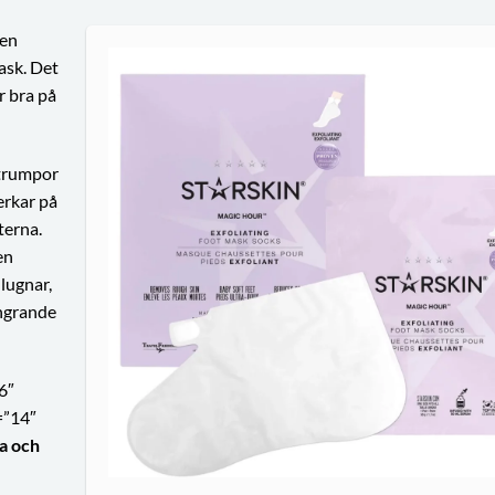
ten
ask. Det
r bra på
strumpor
erkar på
terna.
en
 lugnar,
ngrande
6″
=”14″
na och