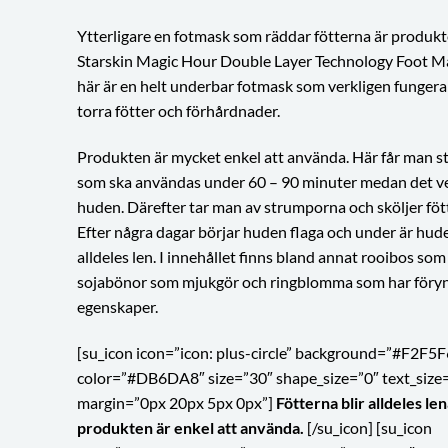
Ytterligare en fotmask som räddar fötterna är produk
Starskin Magic Hour Double Layer Technology Foot M
här är en helt underbar fotmask som verkligen fungera
torra fötter och förhårdnader.
Produkten är mycket enkel att använda. Här får man 
som ska användas under 60 – 90 minuter medan det v
huden. Därefter tar man av strumporna och sköljer föt
Efter några dagar börjar huden flaga och under är hud
alldeles len. I innehållet finns bland annat rooibos som
sojabönor som mjukgör och ringblomma som har föry
egenskaper.
[su_icon icon=”icon: plus-circle” background=”#F2F5F
color=”#DB6DA8″ size=”30″ shape_size=”0″ text_size
margin=”0px 20px 5px 0px”]
Fötterna blir alldeles le
produkten är enkel att använda.
[/su_icon] [su_icon