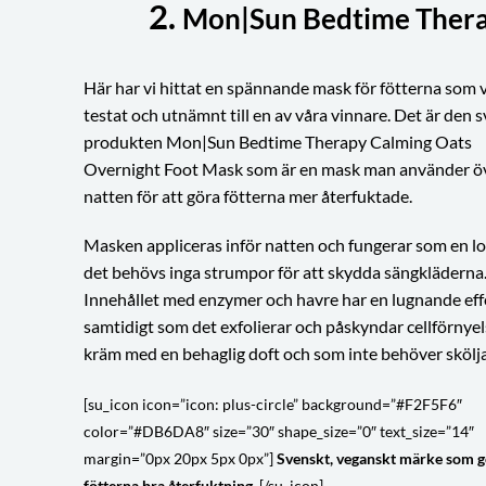
2.
Mon|Sun Bedtime Thera
Här har vi hittat en spännande mask för fötterna som v
testat och utnämnt till en av våra vinnare. Det är den 
produkten Mon|Sun Bedtime Therapy Calming Oats
Overnight Foot Mask som är en mask man använder ö
natten för att göra fötterna mer återfuktade.
Masken appliceras inför natten och fungerar som en lo
det behövs inga strumpor för att skydda sängkläderna
Innehållet med enzymer och havre har en lugnande eff
samtidigt som det exfolierar och påskyndar cellförnyel
kräm med en behaglig doft och som inte behöver skölja
[su_icon icon=”icon: plus-circle” background=”#F2F5F6″
color=”#DB6DA8″ size=”30″ shape_size=”0″ text_size=”14″
margin=”0px 20px 5px 0px”]
Svenskt, veganskt märke som g
fötterna bra återfuktning.
[/su_icon]