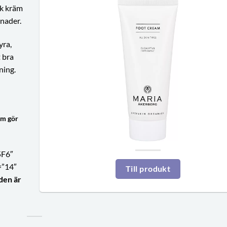
sk kräm
dnader.
yra,
t bra
ning.
om gör
5F6″
=”14″
Till produkt
den är