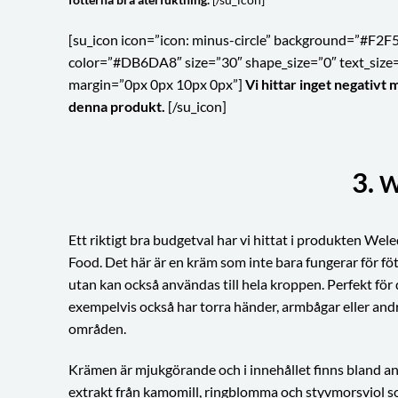
[su_icon icon=”icon: minus-circle” background=”#F2F
color=”#DB6DA8″ size=”30″ shape_size=”0″ text_size
margin=”0px 0px 10px 0px”]
Vi hittar inget negativt 
denna produkt.
[/su_icon]
3.
W
Ett riktigt bra budgetval har vi hittat i produkten Wel
Food. Det här är en kräm som inte bara fungerar för fö
utan kan också användas till hela kroppen. Perfekt för
exempelvis också har torra händer, armbågar eller and
områden.
Krämen är mjukgörande och i innehållet finns bland a
extrakt från kamomill, ringblomma och styvmorsviol s