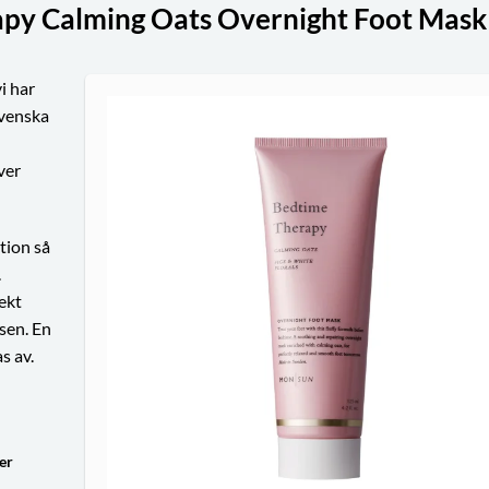
py Calming Oats Overnight Foot Mask
i har
svenska
ver
tion så
.
ekt
sen. En
s av.
er