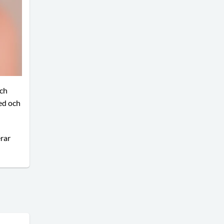
och
ed och
rar