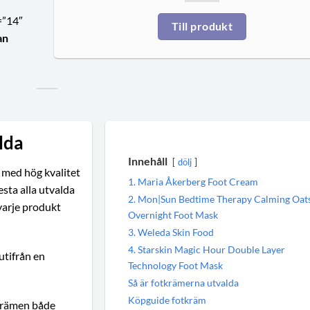
=”14″
Till produkt
an
lda
Innehåll
dölj
 med hög kvalitet
1. Maria Åkerberg Foot Cream
esta alla utvalda
2. Mon|Sun Bedtime Therapy Calming Oat
varje produkt
Overnight Foot Mask
3. Weleda Skin Food
4. Starskin Magic Hour Double Layer
utifrån en
Technology Foot Mask
Så är fotkrämerna utvalda
Köpguide fotkräm
l krämen både